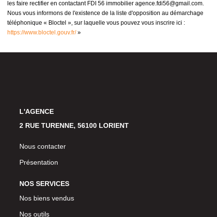
les faire rectifier en contactant FDI 56 immobilier agence.fdi56@gmail.com.
Nous vous informons de l'existence de la liste d'opposition au démarchage
téléphonique « Bloctel », sur laquelle vous pouvez vous inscrire ici :
https://www.bloctel.gouv.fr/
»
L'AGENCE
2 RUE TURENNE, 56100 LORIENT
Nous contacter
Présentation
NOS SERVICES
Nos biens vendus
Nos outils