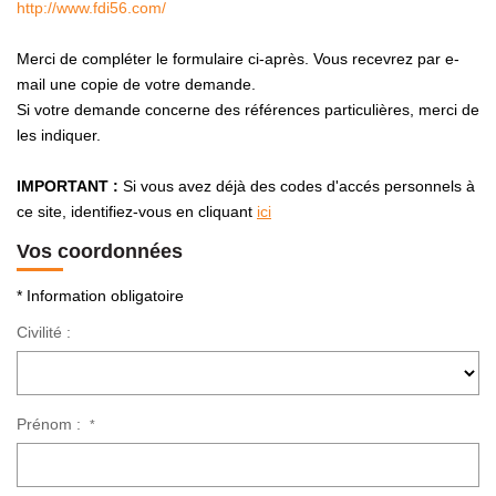
http://www.fdi56.com/
NOTRE AGENCE
Merci de compléter le formulaire ci-après. Vous recevrez par e-
Présentation
mail une copie de votre demande.
Si votre demande concerne des références particulières, merci de
Notre Équipe
les indiquer.
Nos Services
Recrutement
IMPORTANT :
Si vous avez déjà des codes d'accés personnels à
ce site, identifiez-vous en cliquant
ici
Nos Actualités
Vos coordonnées
Avis Clients Google
Avis Clients Meilleurs Agents
* Information obligatoire
Civilité :
CONTACT
EN
Prénom :
*