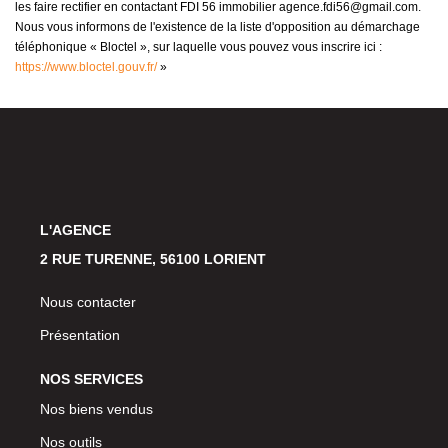
les faire rectifier en contactant FDI 56 immobilier agence.fdi56@gmail.com.
Nous vous informons de l'existence de la liste d'opposition au démarchage
téléphonique « Bloctel », sur laquelle vous pouvez vous inscrire ici :
https://www.bloctel.gouv.fr/
»
L'AGENCE
2 RUE TURENNE, 56100 LORIENT
Nous contacter
Présentation
NOS SERVICES
Nos biens vendus
Nos outils