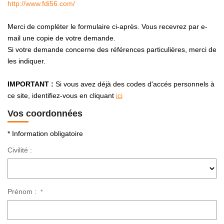
http://www.fdi56.com/
NOTRE AGENCE
Merci de compléter le formulaire ci-après. Vous recevrez par e-
Présentation
mail une copie de votre demande.
Si votre demande concerne des références particulières, merci de
Notre Équipe
les indiquer.
Nos Services
Recrutement
IMPORTANT :
Si vous avez déjà des codes d'accés personnels à
ce site, identifiez-vous en cliquant
ici
Nos Actualités
Vos coordonnées
Avis Clients Google
Avis Clients Meilleurs Agents
* Information obligatoire
Civilité :
CONTACT
EN
Prénom :
*