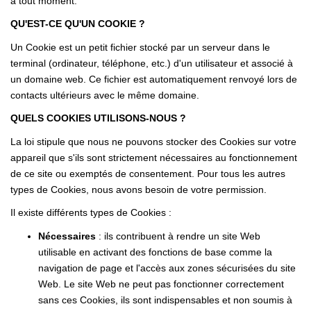
à tout moment.
NOTRE AGENCE
QU'EST-CE QU'UN COOKIE ?
Présentation
Un Cookie est un petit fichier stocké par un serveur dans le
terminal (ordinateur, téléphone, etc.) d'un utilisateur et associé à
Notre Équipe
un domaine web. Ce fichier est automatiquement renvoyé lors de
Nos Services
contacts ultérieurs avec le même domaine.
Recrutement
QUELS COOKIES UTILISONS-NOUS ?
Nos Actualités
La loi stipule que nous ne pouvons stocker des Cookies sur votre
appareil que s'ils sont strictement nécessaires au fonctionnement
Avis Clients Google
de ce site ou exemptés de consentement. Pour tous les autres
Avis Clients Meilleurs Agents
types de Cookies, nous avons besoin de votre permission.
Il existe différents types de Cookies :
CONTACT
Nécessaires
: ils contribuent à rendre un site Web
utilisable en activant des fonctions de base comme la
EN
navigation de page et l'accès aux zones sécurisées du site
Web. Le site Web ne peut pas fonctionner correctement
sans ces Cookies, ils sont indispensables et non soumis à