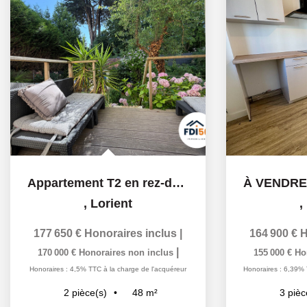
Appartement T2 en rez-de-chaussée à Lorient - grand...
,
Lorient
,
177 650 €
Honoraires inclus
|
164 900 €
H
|
170 000 €
Honoraires non inclus
155 000 €
Ho
Honoraires : 4,5% TTC à la charge de l'acquéreur
Honoraires : 6,39% 
48
m²
2
pièce(s)
3
pièc