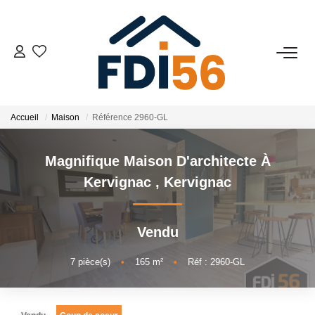
02 97 81 41 39
VENTES
Accueil
Maison
Référence 2960-GL
Tous Nos Biens
Magnifique Maison D'architecte À
Prestiges
Kervignac
,
Kervignac
Investisseurs
Vendu
LOCATIONS
7
pièce(s)
•
165
m²
•
Réf : 2960-GL
ESTIMATION