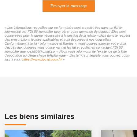
Envoyer le message
« Les informations recueillies sur ce formulaire sont enregistrées dans un fichier
informatisé par FDI 56 immobilier pour gérer votre demande de contact. Elles sont
conservées pour la durée nécessaire à la gestion de la relation client dans le respect
des prescriptions légales applicables et sont destinées à nos conseillers
Conformément à la loi « informatique et libertés », vous pouvez exercer votre droit
d'accès aux données vous concernant et les faire rectifier en contactant FDI 56
immobilier agence.fdi56@gmail.com. Nous vous informons de l'existence de la liste
d'opposition au démarchage téléphonique « Bloctel », sur laquelle vous pouvez vous
inscrire ici :
https://www.bloctel.gouv.fr/
»
Les biens similaires