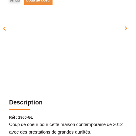
Vendu
Coup de coeur
NOTRE AGENCE
Présentation
Notre Équipe
Nos Services
Recrutement
Nos Actualités
Avis Clients Google
Avis Clients Meilleurs Agents
Description
CONTACT
EN
Réf : 2960-GL
Coup de coeur pour cette maison contemporaine de 2012
avec des prestations de grandes qualités.