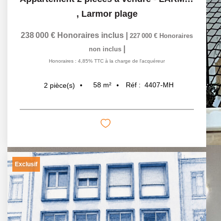
,
Larmor plage
238 000 €
Honoraires inclus
|
227 000 €
Honoraires
|
non inclus
Honoraires : 4,85% TTC à la charge de l'acquéreur
58
m²
Réf :
4407-MH
2
pièce(s)
Exclusif