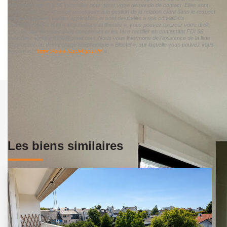
informatisé par FDI 56 immobilier pour gérer votre demande de contact. Elles sont
conservées pour la durée nécessaire à la gestion de la relation client dans le respect
des prescriptions légales applicables et sont destinées à nos conseillers
Conformément à la loi « informatique et libertés », vous pouvez exercer votre droit
d'accès aux données vous concernant et les faire rectifier en contactant FDI 56
immobilier agence.fdi56@gmail.com. Nous vous informons de l'existence de la liste
d'opposition au démarchage téléphonique « Bloctel », sur laquelle vous pouvez vous
inscrire ici :
https://www.bloctel.gouv.fr/
»
Les biens similaires