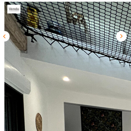
NOTRE AGENCE
Vendu
Présentation
Notre Équipe
Nos Services
Recrutement
Nos Actualités
Avis Clients Google
Avis Clients Meilleurs Agents
CONTACT
Description
EN
Réf : 3373-MK
Maison - LONGERE 157 m2 - Calme - Finitions hauts de