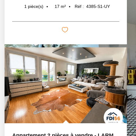
17
m²
Réf :
4385-S1-UY
1
pièce(s)
Appartement 2 pièces à vendre - LARMOR-PLAGE KERNEVEL