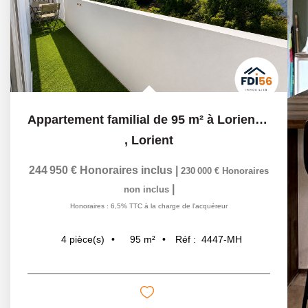
Appartement familial de 95 m² à Lorient avec garage, cave...
,
Lorient
244 950 €
Honoraires inclus
|
230 000 €
Honoraires
|
non inclus
Honoraires : 6,5% TTC à la charge de l'acquéreur
95
m²
Réf :
4447-MH
4
pièce(s)