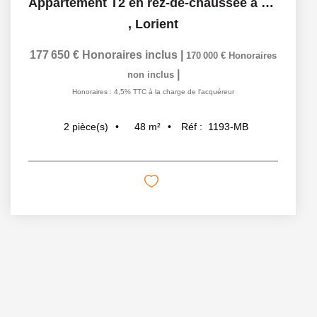
Appartement T2 en rez-de-chaussée à Lorient - grand...
,
Lorient
177 650 €
Honoraires inclus
|
170 000 €
Honoraires
|
non inclus
Honoraires : 4,5% TTC à la charge de l'acquéreur
48
m²
Réf :
1193-MB
2
pièce(s)