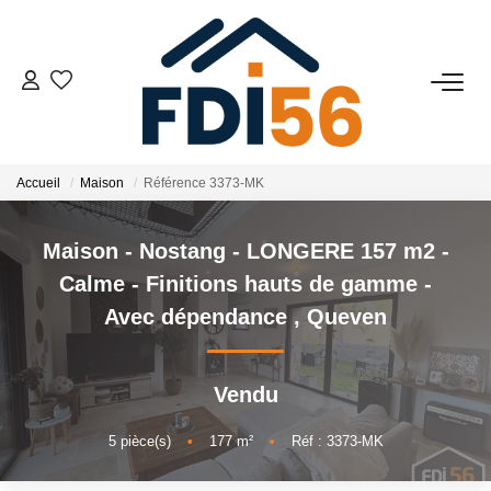
02 97 81 41 39
VENTES
Accueil
Maison
Référence 3373-MK
Tous Nos Biens
Maison - Nostang - LONGERE 157 m2 -
Prestiges
Calme - Finitions hauts de gamme -
Investisseurs
Avec dépendance
,
Queven
LOCATIONS
Vendu
ESTIMATION
5
pièce(s)
•
177
m²
•
Réf : 3373-MK