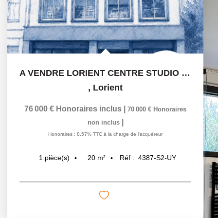
A VENDRE LORIENT CENTRE STUDIO 20 m2
,
Lorient
76 000 €
Honoraires inclus
|
70 000 €
Honoraires
|
non inclus
Honoraires : 8,57% TTC à la charge de l'acquéreur
20
m²
Réf :
4387-S2-UY
1
pièce(s)