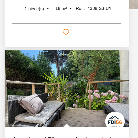
18
m²
Réf :
4388-S3-UY
1
pièce(s)