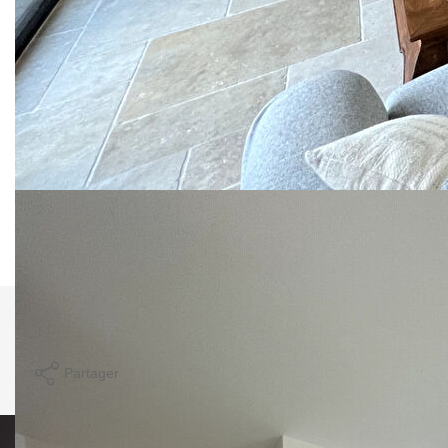
Coup de coeur !
Prestations énergétiques au RDV !
Prix net vendeur : 499 000€ et 5% ttc d'honoraires charge
acquéreur
Les informations sur les risques auxquels ce bien est
exposé sont disponibles sur le site Géorisques:
www.georisques.gouv.fr
Nos honoraires
Nous contacter
Comparer ce
Imprimer
bien
Partager