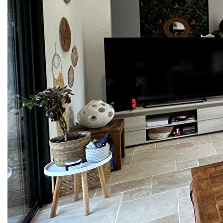
gamme - Avec dépendance
FDI56 vous propose cette magnifique Longère entièrement
rénovée de 157m2 sur une grande parcelle de plus de 1400
m2 !
Proche de la RN 165 et des axes principaux à seulement
18 minutes de Lorient et d' Auray, vous serez séduits par
ses qualités de finitions !
Située au calme , cette longère est composée en rez-de-
chaussée d'une superbe pièce de vie lumineuse d'environ
75m2 avec cuisine équipée/aménagée, buanderie et WC.
A l'étage, un bel espace mezzanine, une suite parentale de
25m2 , deux belles chambres et une salle d'eau avec WC
Vous apprécierez les prestations de ce bien rare :
chauffage au sol, isolation renforcée ...