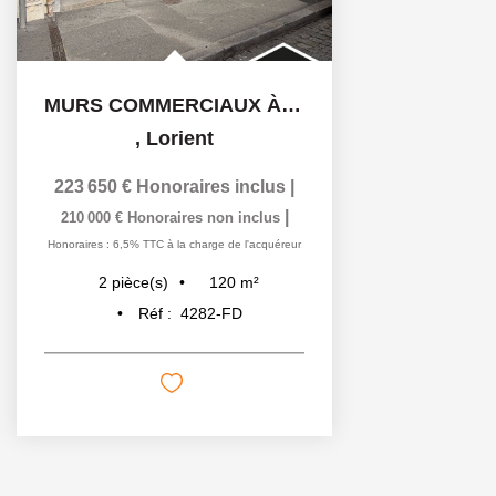
MURS COMMERCIAUX À VENDRE AU CENTRE VILLE DE LORIENT
,
Lorient
223 650 €
Honoraires inclus
|
|
210 000 €
Honoraires non inclus
Honoraires : 6,5% TTC à la charge de l'acquéreur
120
m²
2
pièce(s)
Réf :
4282-FD