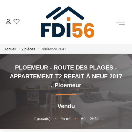
02 97 81 41 39
VENTES
Accueil
2 pièces
Référence 2643
Tous Nos Biens
PLOEMEUR - ROUTE DES PLAGES -
Prestiges
APPARTEMENT T2 REFAIT À NEUF 2017
Investisseurs
,
Ploemeur
LOCATIONS
Vendu
2
pièce(s)
•
45
m²
•
Réf : 2643
ESTIMATION