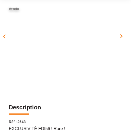
NOTRE AGENCE
Vendu
Présentation
Notre Équipe
Nos Services
Recrutement
Nos Actualités
Avis Clients Google
Avis Clients Meilleurs Agents
CONTACT
Description
EN
Réf : 2643
EXCLUSIVITÉ FDI56 ! Rare !