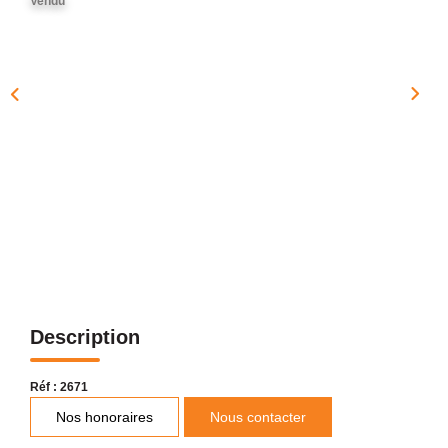
Vendu
NOTRE AGENCE
Présentation
Notre Équipe
Nos Services
Recrutement
Nos Actualités
Avis Clients Google
Avis Clients Meilleurs Agents
Description
CONTACT
EN
Réf : 2671
Nos honoraires
Nous contacter