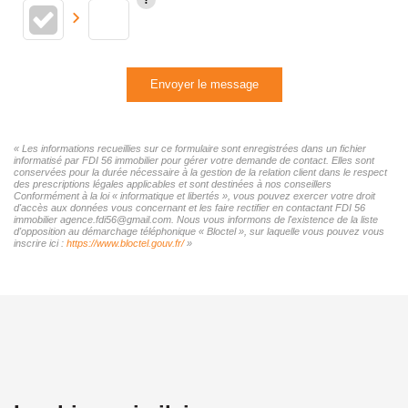
Envoyer le message
« Les informations recueillies sur ce formulaire sont enregistrées dans un fichier
informatisé par FDI 56 immobilier pour gérer votre demande de contact. Elles sont
conservées pour la durée nécessaire à la gestion de la relation client dans le respect
des prescriptions légales applicables et sont destinées à nos conseillers
Conformément à la loi « informatique et libertés », vous pouvez exercer votre droit
d'accès aux données vous concernant et les faire rectifier en contactant FDI 56
immobilier agence.fdi56@gmail.com. Nous vous informons de l'existence de la liste
d'opposition au démarchage téléphonique « Bloctel », sur laquelle vous pouvez vous
inscrire ici :
https://www.bloctel.gouv.fr/
»