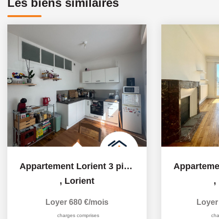
Les biens similaires
Appartement Lorient 3 pièce(s) 44.76 m2 avec Terrasse - rue...
,
Lorient
,
Loyer 680 €/mois
Loyer
charges comprises
cha