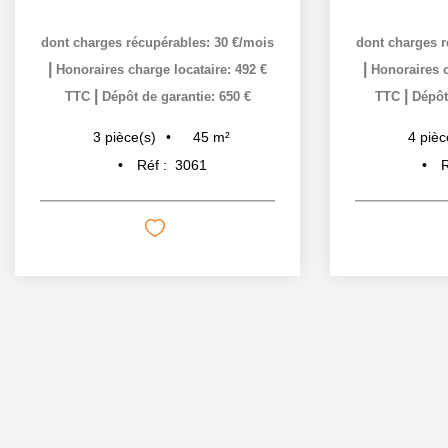
dont charges récupérables: 30 €/mois
dont charges r
|
|
Honoraires charge locataire: 492 €
Honoraires c
|
|
TTC
Dépôt de garantie: 650 €
TTC
Dépôt
45
m²
3
pièce(s)
4
pièc
Réf :
3061
R