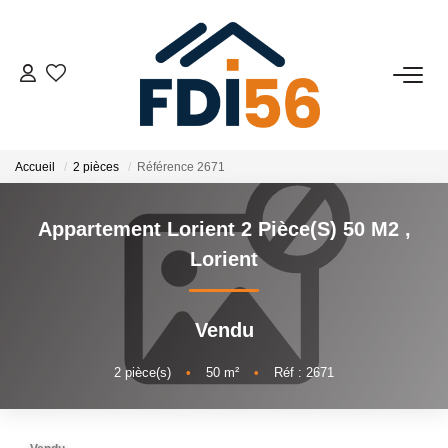
02 97 81 41 39
VENTES
Accueil
2 pièces
Référence 2671
Tous Nos Biens
Appartement Lorient 2 Pièce(s) 50 M2
,
Prestiges
Lorient
Investisseurs
Vendu
LOCATIONS
2
pièce(s)
•
50
m²
•
Réf : 2671
ESTIMATION