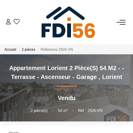
02 97 81 41 39
VENTES
Accueil
2 pièces
Référence 2926-VN
Tous Nos Biens
Appartement Lorient 2 Pièce(s) 54 M2 - -
Prestiges
Terrasse - Ascenseur - Garage
,
Lorient
Investisseurs
Vendu
LOCATIONS
2
pièce(s)
•
54
m²
•
Réf : 2926-VN
ESTIMATION