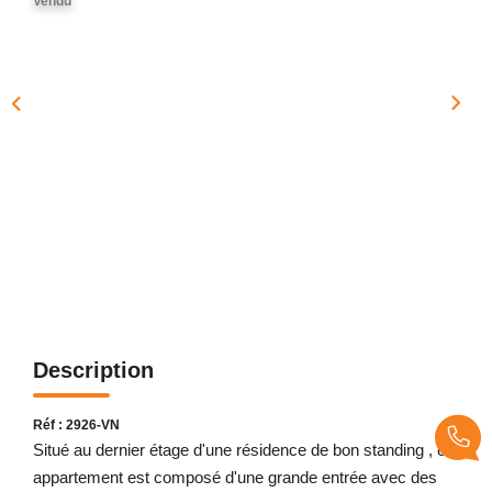
Vendu
NOTRE AGENCE
Présentation
Notre Équipe
Nos Services
Recrutement
Nos Actualités
Avis Clients Google
Avis Clients Meilleurs Agents
Description
CONTACT
EN
Réf : 2926-VN
Situé au dernier étage d'une résidence de bon standing , cet
appartement est composé d'une grande entrée avec des