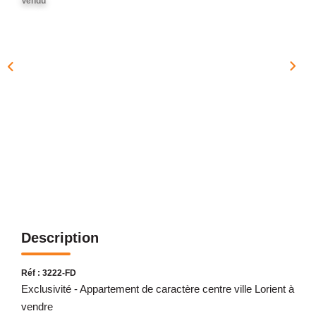
Vendu
NOTRE AGENCE
Présentation
Notre Équipe
Nos Services
Recrutement
Nos Actualités
Avis Clients Google
Avis Clients Meilleurs Agents
Description
CONTACT
EN
Réf : 3222-FD
Exclusivité - Appartement de caractère centre ville Lorient à
vendre