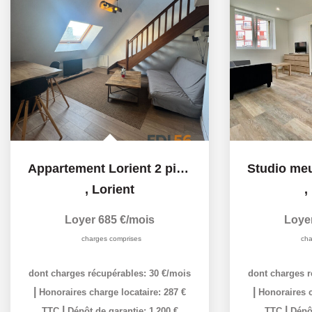
Appartement Lorient 2 pièce(s) 26.11 m2
,
Lorient
,
Loyer 685 €/mois
Loye
charges comprises
cha
dont charges récupérables: 30 €/mois
dont charges r
|
|
Honoraires charge locataire: 287 €
Honoraires c
|
|
TTC
Dépôt de garantie: 1 200 €
TTC
Dépôt