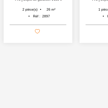
26
m²
2
pièce(s)
1
pièc
Réf :
2897