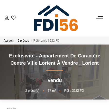
02 97 81 41 39
VENTES
Accueil
2 pièces
Référence 3222-FD
Tous Nos Biens
Exclusivité - Appartement De Caractère
Prestiges
Centre Ville Lorient À Vendre
,
Lorient
Investisseurs
Vendu
LOCATIONS
2
pièce(s)
•
57
m²
•
Réf : 3222-FD
ESTIMATION