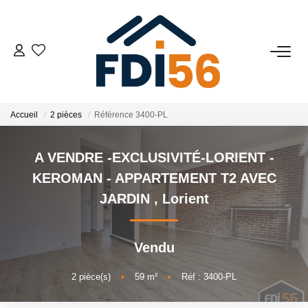
02 97 81 41 39
VENTES
Accueil
2 pièces
Référence 3400-PL
Tous Nos Biens
A VENDRE -EXCLUSIVITÉ-LORIENT -
Prestiges
KEROMAN - APPARTEMENT T2 AVEC
Investisseurs
JARDIN
,
Lorient
LOCATIONS
Vendu
2
pièce(s)
•
59
m²
•
Réf : 3400-PL
ESTIMATION