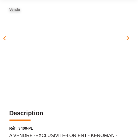
NOTRE AGENCE
Vendu
Présentation
Notre Équipe
Nos Services
Recrutement
Nos Actualités
Avis Clients Google
Avis Clients Meilleurs Agents
CONTACT
Description
EN
Réf : 3400-PL
A VENDRE -EXCLUSIVITÉ-LORIENT - KEROMAN -