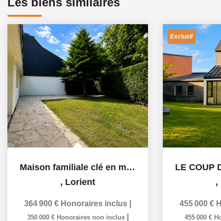
Les biens similaires
Exclusif
Maison familiale clé en main entièrement rénovée en 2026...
,
Lorient
,
364 900 €
Honoraires inclus
|
455 000 €
H
|
350 000 €
Honoraires non inclus
455 000 €
Ho