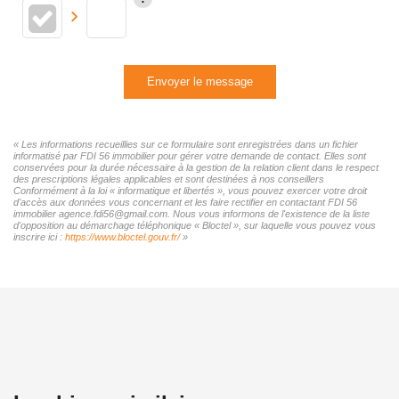
Envoyer le message
« Les informations recueillies sur ce formulaire sont enregistrées dans un fichier
informatisé par FDI 56 immobilier pour gérer votre demande de contact. Elles sont
conservées pour la durée nécessaire à la gestion de la relation client dans le respect
des prescriptions légales applicables et sont destinées à nos conseillers
Conformément à la loi « informatique et libertés », vous pouvez exercer votre droit
d'accès aux données vous concernant et les faire rectifier en contactant FDI 56
immobilier agence.fdi56@gmail.com. Nous vous informons de l'existence de la liste
d'opposition au démarchage téléphonique « Bloctel », sur laquelle vous pouvez vous
inscrire ici :
https://www.bloctel.gouv.fr/
»