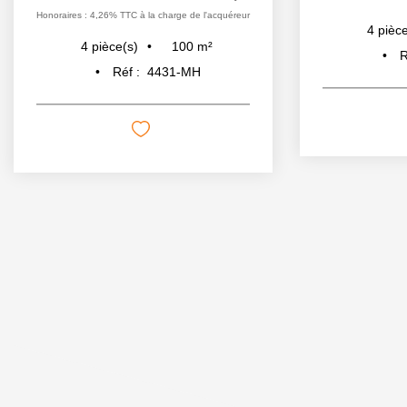
Honoraires : 4,26% TTC à la charge de l'acquéreur
4
pièce
100
m²
4
pièce(s)
R
Réf :
4431-MH