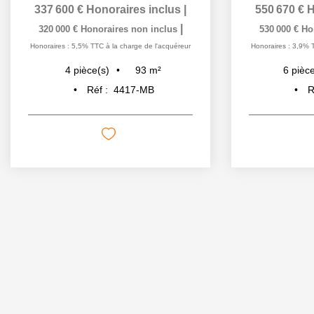
337 600 €
Honoraires inclus
|
550 670 €
H
|
320 000 €
Honoraires non inclus
530 000 €
Ho
Honoraires : 5,5% TTC à la charge de l'acquéreur
Honoraires : 3,9% 
93
m²
4
pièce(s)
6
pièce
Réf :
4417-MB
R