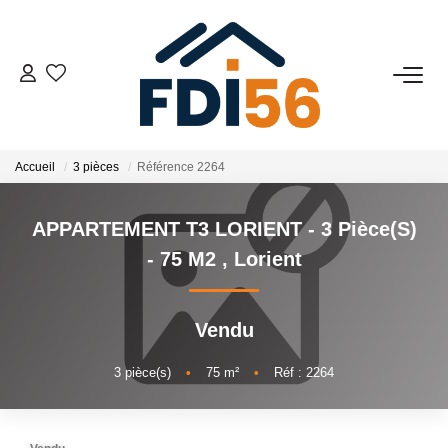
02 97 81 41 39
VENTES
Accueil
3 pièces
Référence 2264
Tous Nos Biens
APPARTEMENT T3 LORIENT - 3 Pièce(s)
Prestiges
- 75 M2
,
Lorient
Investisseurs
Vendu
LOCATIONS
3
pièce(s)
•
75
m²
•
Réf : 2264
ESTIMATION