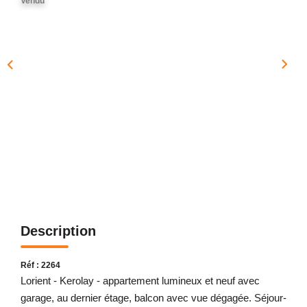
Vendu
NOTRE AGENCE
Présentation
Notre Équipe
Nos Services
Recrutement
Nos Actualités
Avis Clients Google
Avis Clients Meilleurs Agents
Description
CONTACT
EN
Réf : 2264
Lorient - Kerolay - appartement lumineux et neuf avec
garage, au dernier étage, balcon avec vue dégagée. Séjour-