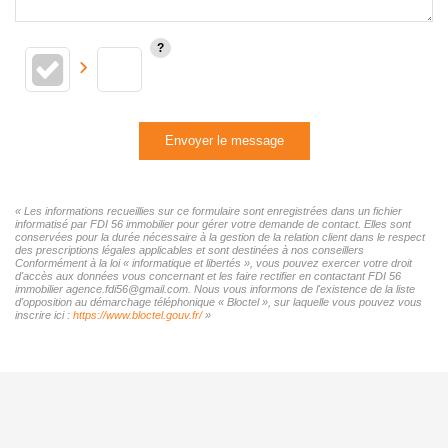
Envoyer le message
« Les informations recueillies sur ce formulaire sont enregistrées dans un fichier
informatisé par FDI 56 immobilier pour gérer votre demande de contact. Elles sont
conservées pour la durée nécessaire à la gestion de la relation client dans le respect
des prescriptions légales applicables et sont destinées à nos conseillers
Conformément à la loi « informatique et libertés », vous pouvez exercer votre droit
d'accès aux données vous concernant et les faire rectifier en contactant FDI 56
immobilier agence.fdi56@gmail.com. Nous vous informons de l'existence de la liste
d'opposition au démarchage téléphonique « Bloctel », sur laquelle vous pouvez vous
inscrire ici :
https://www.bloctel.gouv.fr/
»