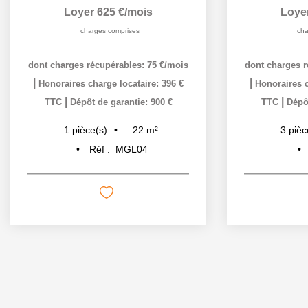
Loyer 625 €/mois
Loye
charges comprises
cha
dont charges récupérables: 75 €/mois
dont charges r
|
|
Honoraires charge locataire: 396 €
Honoraires c
|
|
TTC
Dépôt de garantie: 900 €
TTC
Dépôt
22
m²
1
pièce(s)
3
pièc
Réf :
MGL04