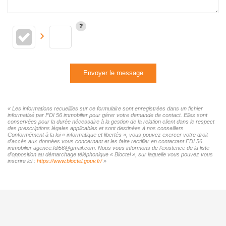
Envoyer le message
« Les informations recueillies sur ce formulaire sont enregistrées dans un fichier
informatisé par FDI 56 immobilier pour gérer votre demande de contact. Elles sont
conservées pour la durée nécessaire à la gestion de la relation client dans le respect
des prescriptions légales applicables et sont destinées à nos conseillers
Conformément à la loi « informatique et libertés », vous pouvez exercer votre droit
d'accès aux données vous concernant et les faire rectifier en contactant FDI 56
immobilier agence.fdi56@gmail.com. Nous vous informons de l'existence de la liste
d'opposition au démarchage téléphonique « Bloctel », sur laquelle vous pouvez vous
inscrire ici :
https://www.bloctel.gouv.fr/
»