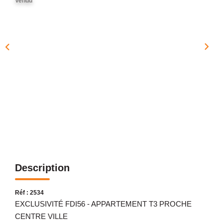
Vendu
NOTRE AGENCE
Présentation
Notre Équipe
Nos Services
Recrutement
Nos Actualités
Avis Clients Google
Avis Clients Meilleurs Agents
Description
CONTACT
EN
Réf : 2534
EXCLUSIVITÉ FDI56 - APPARTEMENT T3 PROCHE
CENTRE VILLE