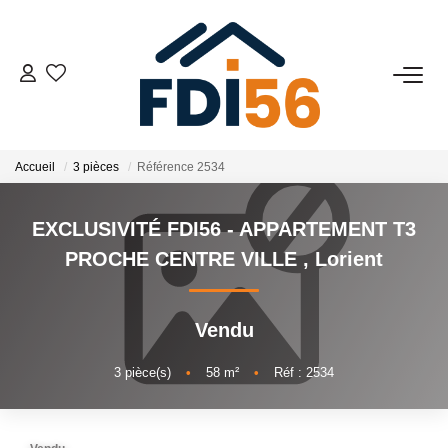
02 97 81 41 39
VENTES
Accueil
3 pièces
Référence 2534
Tous Nos Biens
EXCLUSIVITÉ FDI56 - APPARTEMENT T3
Prestiges
PROCHE CENTRE VILLE
,
Lorient
Investisseurs
Vendu
LOCATIONS
3
pièce(s)
•
58
m²
•
Réf : 2534
ESTIMATION