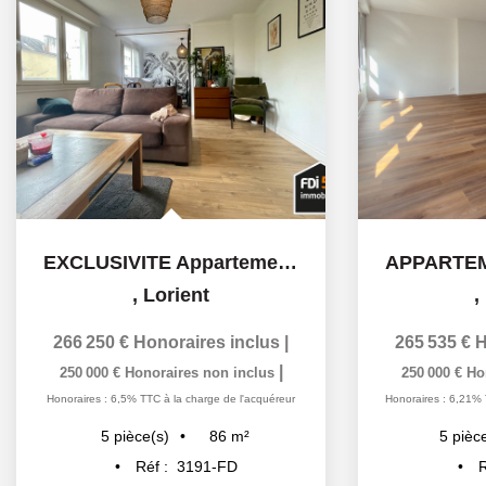
EXCLUSIVITE Appartement Lorient- le rouho - 4 pièce(s) 86...
,
Lorient
,
266 250 €
Honoraires inclus
|
265 535 €
H
|
250 000 €
Honoraires non inclus
250 000 €
Ho
Honoraires : 6,5% TTC à la charge de l'acquéreur
Honoraires : 6,21% 
86
m²
5
pièce(s)
5
pièc
Réf :
3191-FD
R