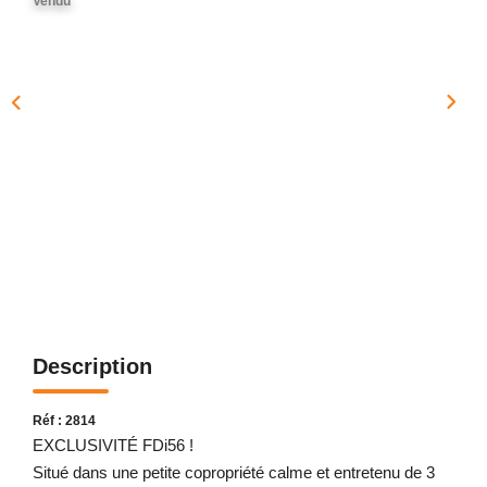
Vendu
NOTRE AGENCE
Présentation
Notre Équipe
Nos Services
Recrutement
Nos Actualités
Avis Clients Google
Avis Clients Meilleurs Agents
Description
CONTACT
EN
Réf : 2814
EXCLUSIVITÉ FDi56 !
Situé dans une petite copropriété calme et entretenu de 3