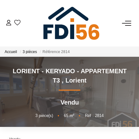
02 97 81 41 39
VENTES
Accueil
3 pièces
Référence 2814
Tous Nos Biens
LORIENT - KERYADO - APPARTEMENT
Prestiges
T3
,
Lorient
Investisseurs
Vendu
LOCATIONS
3
pièce(s)
•
65
m²
•
Réf : 2814
ESTIMATION