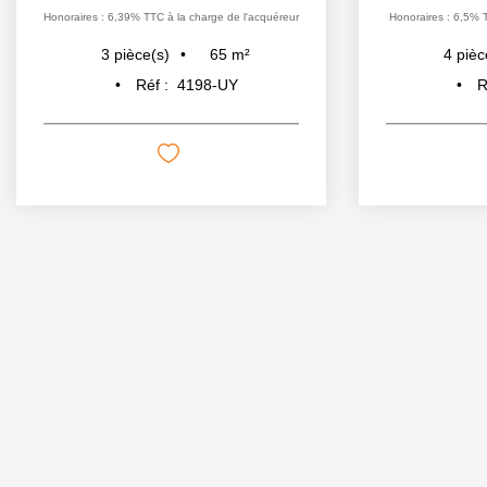
Honoraires : 6,39% TTC à la charge de l'acquéreur
Honoraires : 6,5% 
65
m²
3
pièce(s)
4
pièc
Réf :
4198-UY
R