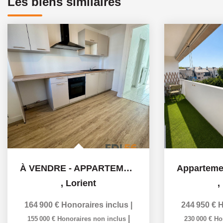
Les biens similaires
À VENDRE - APPARTEMENT - 65 m2 - PARKING ET CHAUFFAGE...
,
Lorient
,
164 900 €
Honoraires inclus
|
244 950 €
H
|
155 000 €
Honoraires non inclus
230 000 €
Ho