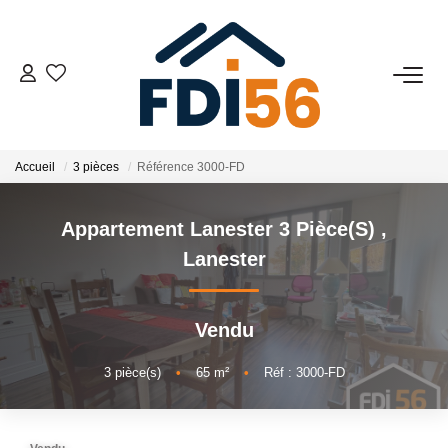
02 97 81 41 39
VENTES
Accueil
3 pièces
Référence 3000-FD
Tous Nos Biens
Appartement Lanester 3 Pièce(s)
,
Prestiges
Lanester
Investisseurs
Vendu
LOCATIONS
3
pièce(s)
•
65
m²
•
Réf : 3000-FD
ESTIMATION