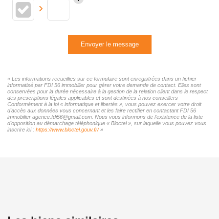
Envoyer le message
« Les informations recueillies sur ce formulaire sont enregistrées dans un fichier
informatisé par FDI 56 immobilier pour gérer votre demande de contact. Elles sont
conservées pour la durée nécessaire à la gestion de la relation client dans le respect
des prescriptions légales applicables et sont destinées à nos conseillers
Conformément à la loi « informatique et libertés », vous pouvez exercer votre droit
d'accès aux données vous concernant et les faire rectifier en contactant FDI 56
immobilier agence.fdi56@gmail.com. Nous vous informons de l'existence de la liste
d'opposition au démarchage téléphonique « Bloctel », sur laquelle vous pouvez vous
inscrire ici :
https://www.bloctel.gouv.fr/
»