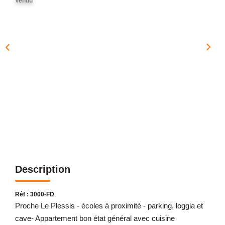
Vendu
NOTRE AGENCE
Présentation
Notre Équipe
Nos Services
Recrutement
Nos Actualités
Avis Clients Google
Avis Clients Meilleurs Agents
Description
CONTACT
EN
Réf : 3000-FD
Proche Le Plessis - écoles à proximité - parking, loggia et
cave- Appartement bon état général avec cuisine