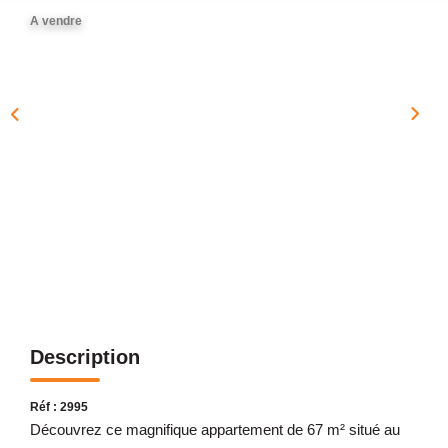
NOTRE AGENCE
A vendre
Présentation
Notre Équipe
Nos Services
Recrutement
Nos Actualités
Avis Clients Google
Avis Clients Meilleurs Agents
CONTACT
Description
EN
Réf : 2995
Découvrez ce magnifique appartement de 67 m² situé au