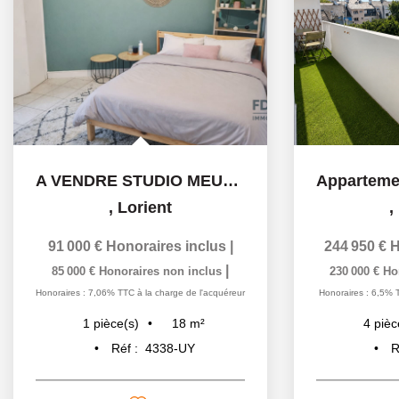
A VENDRE STUDIO MEUBLE 18 m² - KERENTRECH
,
Lorient
,
91 000 €
Honoraires inclus
|
244 950 €
H
|
85 000 €
Honoraires non inclus
230 000 €
Ho
Honoraires : 7,06% TTC à la charge de l'acquéreur
Honoraires : 6,5% 
18
m²
1
pièce(s)
4
pièc
Réf :
4338-UY
R