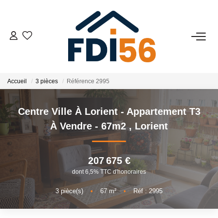
02 97 81 41 39
VENTES
Accueil
3 pièces
Référence 2995
Tous Nos Biens
Centre Ville À Lorient - Appartement T3
Prestiges
À Vendre - 67m2
,
Lorient
Investisseurs
207 675 €
LOCATIONS
dont 6,5% TTC d'honoraires
3
pièce(s)
•
67
m²
•
Réf : 2995
ESTIMATION