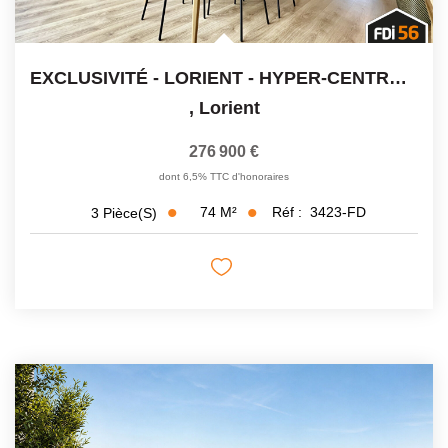
EXCLUSIVITÉ - LORIENT - HYPER-CENTRE - COUP DE COEUR
,
Lorient
276 900 €
dont 6,5% TTC d'honoraires
74
M²
Réf :
3423-FD
3
Pièce(s)