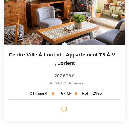
Centre Ville À Lorient - Appartement T3 À Vendre - 67m2
,
Lorient
207 675 €
dont 6,5% TTC d'honoraires
67
M²
Réf :
2995
3
Pièce(s)