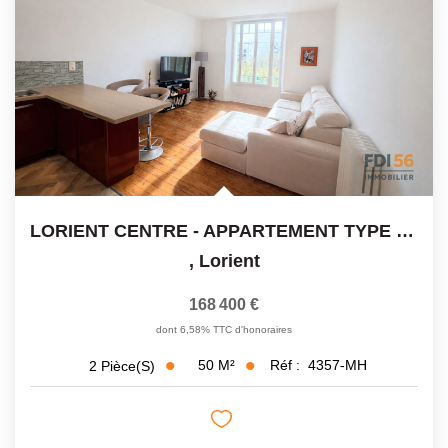
LORIENT CENTRE - APPARTEMENT TYPE II - BON ÉTAT GÉNÉRAL
,
Lorient
168 400 €
dont 6,58% TTC d'honoraires
50
M²
Réf :
4357-MH
2
Pièce(s)