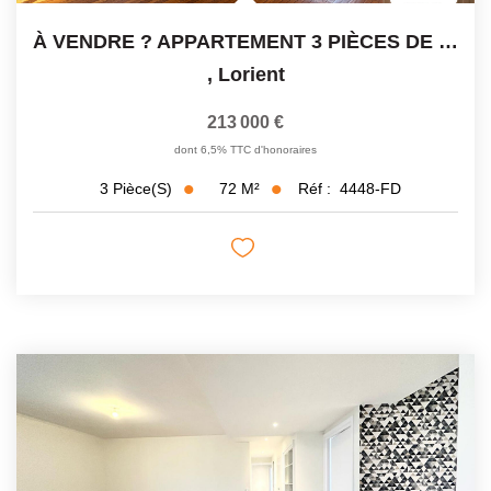
À VENDRE ? APPARTEMENT 3 PIÈCES DE 72 M² ? LORIENT ? CAVE
,
Lorient
213 000 €
dont 6,5% TTC d'honoraires
72
M²
Réf :
4448-FD
3
Pièce(s)