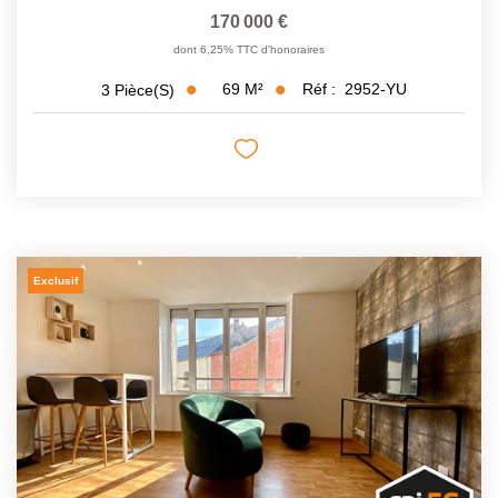
170 000 €
dont 6,25% TTC d'honoraires
69
M²
Réf :
2952-YU
3
Pièce(s)
Exclusif