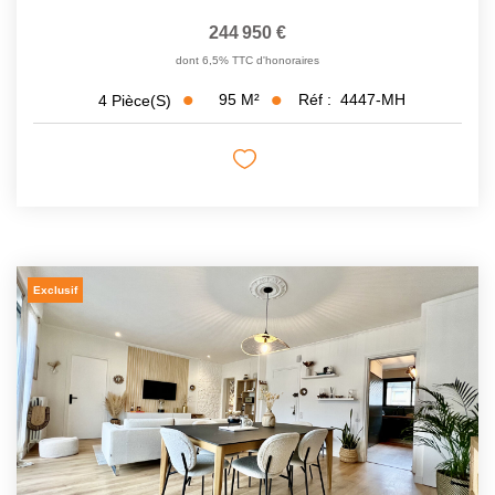
244 950 €
dont 6,5% TTC d'honoraires
95
M²
Réf :
4447-MH
4
Pièce(s)
Exclusif