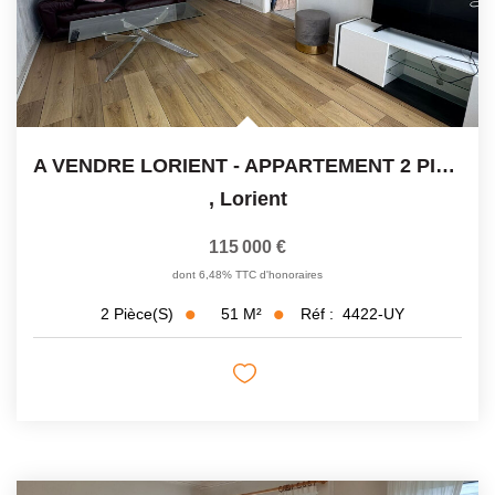
A VENDRE LORIENT - APPARTEMENT 2 PIECES 51 M2 - ASCENSEUR -...
,
Lorient
115 000 €
dont 6,48% TTC d'honoraires
51
M²
Réf :
4422-UY
2
Pièce(s)