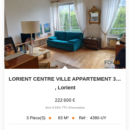
LORIENT CENTRE VILLE APPARTEMENT 3 PIÈCES 84M2 A VENDRE
,
Lorient
222 600 €
dont 3,53% TTC d'honoraires
83
M²
Réf :
4380-UY
3
Pièce(s)