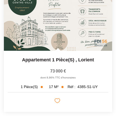
Appartement 1 Pièce(s)
,
Lorient
73 000 €
dont 8,96% TTC d'honoraires
17
M²
Réf :
4385-S1-UY
1
Pièce(s)