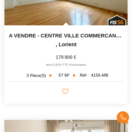
A VENDRE - CENTRE VILLE COMMERCANTS - APPARTEMENT T3 -...
,
Lorient
179 900 €
dont 5,82% TTC d'honoraires
57
M²
Réf :
4155-MB
3
Pièce(s)