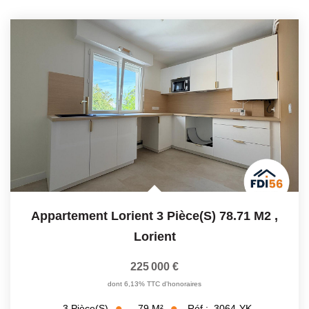
Appartement Lorient 3 Pièce(s) 78.71 M2
,
Lorient
225 000 €
dont 6,13% TTC d'honoraires
79
M²
Réf :
3064-YK
3
Pièce(s)