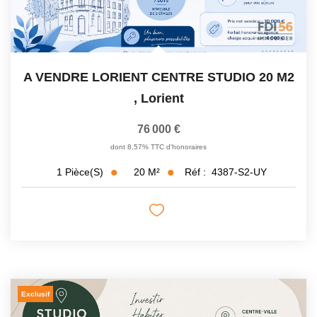
A VENDRE LORIENT CENTRE STUDIO 20 M2
,
Lorient
76 000 €
dont 8,57% TTC d'honoraires
20
M²
Réf :
4387-S2-UY
1
Pièce(s)
Exclusif