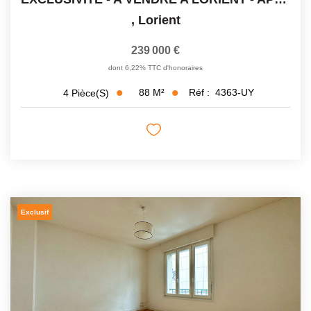
,
Lorient
239 000 €
dont 6,22% TTC d'honoraires
88
M²
Réf :
4363-UY
4
Pièce(s)
Exclusif