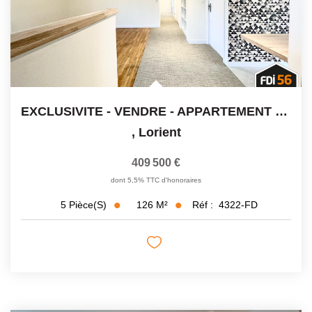
EXCLUSIVITE - VENDRE - APPARTEMENT T5 DE STANDING - 4...
,
Lorient
409 500 €
dont 5,5% TTC d'honoraires
126
M²
Réf :
4322-FD
5
Pièce(s)