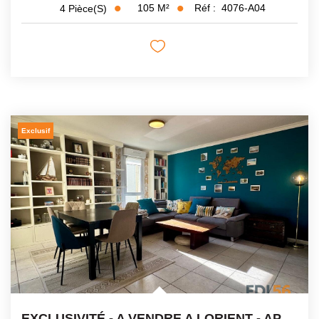
105
M²
Réf :
4076-A04
4
Pièce(s)
Exclusif
EXCLUSIVITÉ - A VENDRE A LORIENT - APPARTEMENT 4 PIECES -...