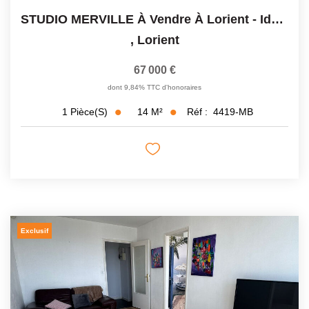
STUDIO MERVILLE À Vendre À Lorient - Idéal Investisseur
,
Lorient
67 000 €
dont 9,84% TTC d'honoraires
14
M²
Réf :
4419-MB
1
Pièce(s)
Exclusif