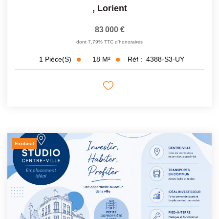
,
Lorient
83 000 €
dont 7,79% TTC d'honoraires
18
M²
Réf :
4388-S3-UY
1
Pièce(s)
Exclusif