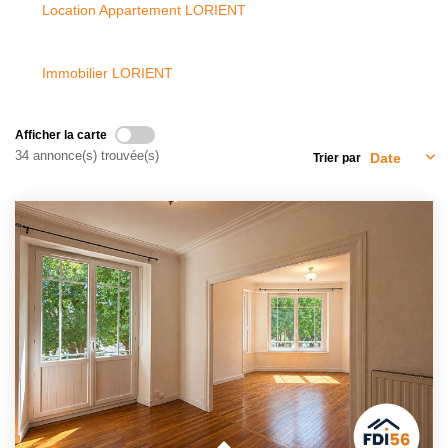
Location Appartement LORIENT
NOTRE AGENCE
Présentation
Immobilier LORIENT
Notre Équipe
Nos Services
Afficher la carte
34 annonce(s) trouvée(s)
Trier par
Recrutement
Nos Actualités
Avis Clients Google
Avis Clients Meilleurs Agents
CONTACT
EN