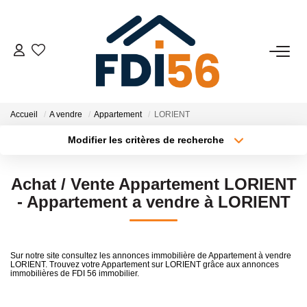
02 97 81 41 39
VENTES
Accueil
A vendre
Appartement
LORIENT
Modifier les critères de recherche
Tous Nos Biens
Type de transaction
Localisation
Acheter
Localisation
Prestiges
Achat / Vente Appartement LORIENT
Type de bien
Investisseurs
Surface min
Sélectionnez...
- Appartement a vendre à LORIENT
Plus de critères
Budget max
LOCATIONS
Sur notre site consultez les annonces immobilière de Appartement à vendre
LORIENT. Trouvez votre Appartement sur LORIENT grâce aux annonces
Créer une alerte
immobilières de FDI 56 immobilier.
ESTIMATION