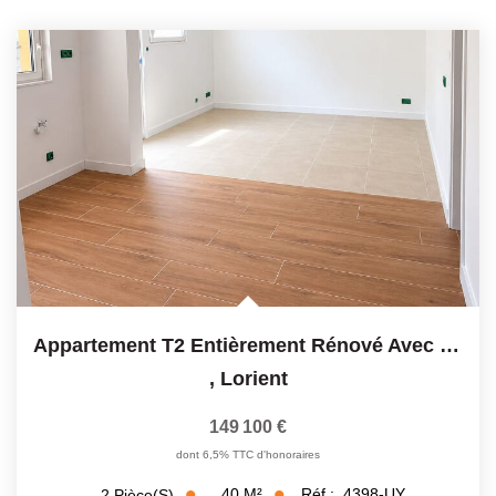
Appartement T2 Entièrement Rénové Avec Terrasse - Esprit...
,
Lorient
149 100 €
dont 6,5% TTC d'honoraires
40
M²
Réf :
4398-UY
2
Pièce(s)