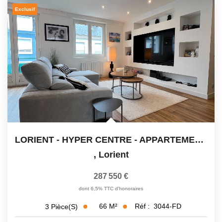
Exclusif
LORIENT - HYPER CENTRE - APPARTEMENT T3
,
Lorient
287 550 €
dont 6,5% TTC d'honoraires
66
M²
Réf :
3044-FD
3
Pièce(s)