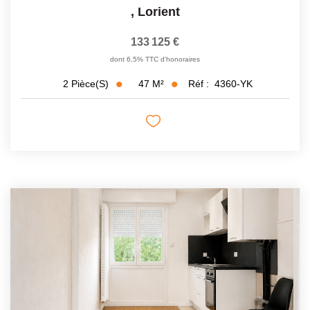
,
Lorient
133 125 €
dont 6,5% TTC d'honoraires
47
M²
Réf :
4360-YK
2
Pièce(s)