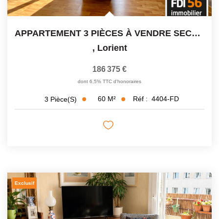
APPARTEMENT 3 PIÈCES À VENDRE SECTEUR MANIO LORIENT
,
Lorient
186 375 €
dont 6,5% TTC d'honoraires
60
M²
Réf :
4404-FD
3
Pièce(s)
Exclusif