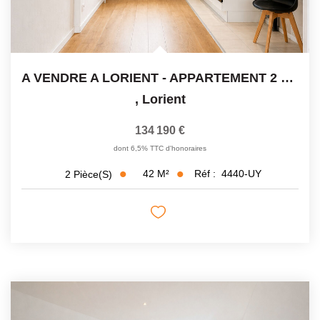
A VENDRE A LORIENT - APPARTEMENT 2 PIECES - 42 M²
,
Lorient
134 190 €
dont 6,5% TTC d'honoraires
42
M²
Réf :
4440-UY
2
Pièce(s)