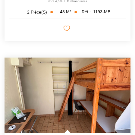
dont 4,5% TTC d'honoraires
48
M²
Réf :
1193-MB
2
Pièce(s)