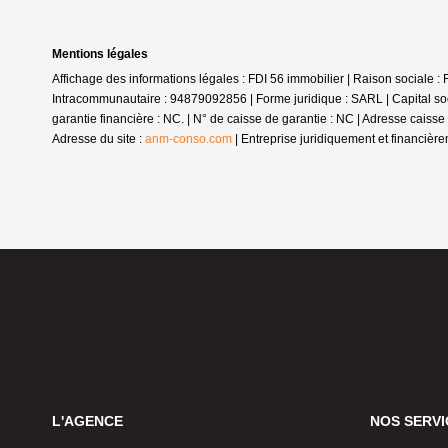
Mentions légales
Affichage des informations légales : FDI 56 immobilier | Raison social
Intracommunautaire : 94879092856 | Forme juridique : SARL | Capital so
garantie financière : NC. | N° de caisse de garantie : NC | Adresse cais
Adresse du site :
anm-conso.com
|
Entreprise juridiquement et financiè
L'AGENCE
NOS SERVI