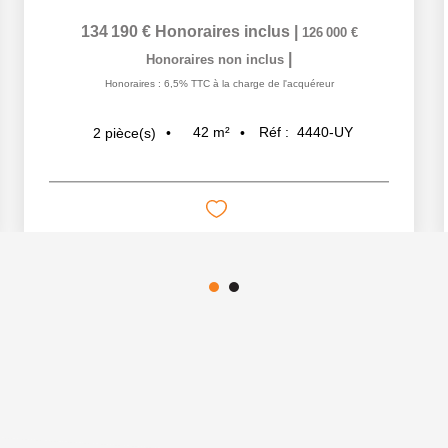
134 190 €
Honoraires inclus
|
126 000 €
|
Honoraires non inclus
Honoraires : 6,5% TTC à la charge de l'acquéreur
42
m²
Réf :
4440-UY
2
pièce(s)