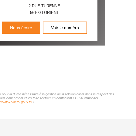
2 RUE TURENNE
56100
LORIENT
Nous écrire
Voir le numéro
pour la durée nécessaire à la gestion de la relation client dans le respect des
us concernant et les faire rectifier en contactant FDI 56 immobilier
://www.bloctel.gouv.fr/
»