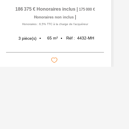
186 375 €
Honoraires inclus
|
175 000 €
|
Honoraires non inclus
Honoraires : 6,5% TTC à la charge de l'acquéreur
65
m²
Réf :
4432-MH
3
pièce(s)