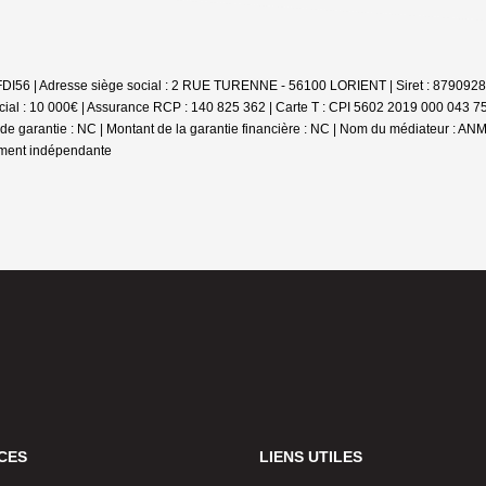
e : FDI56 | Adresse siège social : 2 RUE TURENNE - 56100 LORIENT | Siret : 879092
cial : 10 000€ | Assurance RCP : 140 825 362 |
Carte T : CPI 5602 2019 000 043 758
se de garantie : NC | Montant de la garantie financière : NC | Nom du médiateur : 
rement indépendante
CES
LIENS UTILES