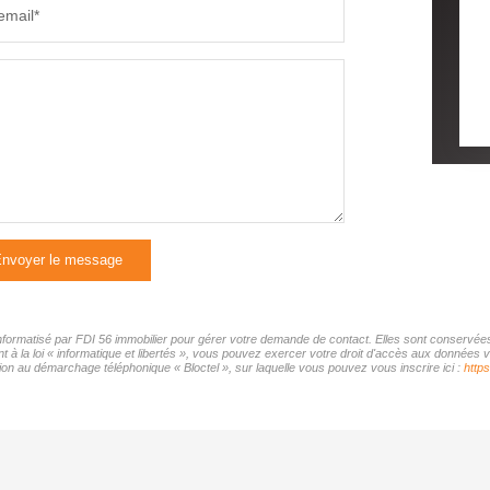
email*
nvoyer le message
 informatisé par FDI 56 immobilier pour gérer votre demande de contact. Elles sont conservées 
 à la loi « informatique et libertés », vous pouvez exercer votre droit d'accès aux données vo
on au démarchage téléphonique « Bloctel », sur laquelle vous pouvez vous inscrire ici :
https