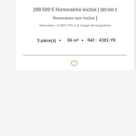
299 500 €
Honoraires inclus
|
285 000 €
|
Honoraires non inclus
Honoraires : 5,09% TTC à la charge de l'acquéreur
66
m²
Réf :
4381-YK
3
pièce(s)