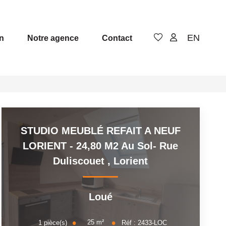
EN
n
Notre agence
Contact
STUDIO MEUBLÉ REFAIT A NEUF
LORIENT - 24,80 M2 Au Sol- Rue
Duliscouet
,
Lorient
Loué
25
m²
1
pièce(s)
Réf :
2433-LOC