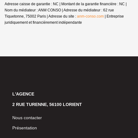
Adresse caisse de garantie : NC | Montant de la garantie financière : NC |
Nom du médiateur : ANM CONSO | Adresse du médiateur : 62 rue
Tiquetonne, 75002 Paris | Adresse du site :
anm-conso.com
|
Entreprise
juridiquement et financièrement indépendante
L'AGENCE
2 RUE TURENNE, 56100 LORIENT
Nous contacter
Présentation