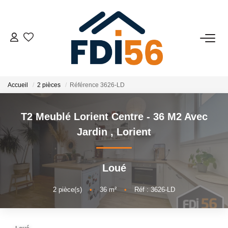
02 97 81 41 39
VENTES
Accueil
2 pièces
Référence 3626-LD
Tous Nos Biens
T2 Meublé Lorient Centre - 36 M2 Avec
Prestiges
Jardin
,
Lorient
Investisseurs
Loué
LOCATIONS
2
pièce(s)
•
36
m²
•
Réf : 3626-LD
ESTIMATION