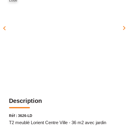
Loué
NOTRE AGENCE
Présentation
Notre Équipe
Nos Services
Recrutement
Nos Actualités
Avis Clients Google
Avis Clients Meilleurs Agents
Description
CONTACT
EN
Réf : 3626-LD
T2 meublé Lorient Centre Ville - 36 m2 avec jardin