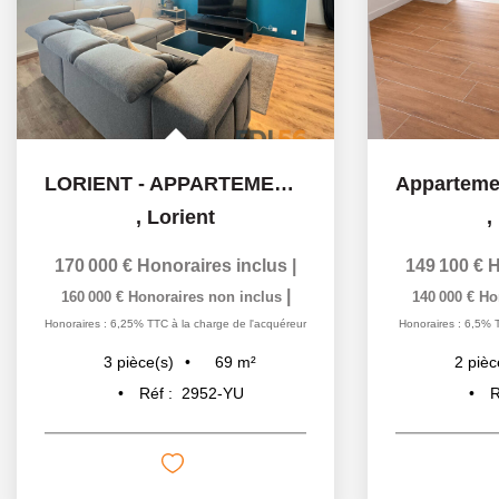
LORIENT - APPARTEMENT T3 - 68 m2 - A VENDRE
,
Lorient
,
170 000 €
Honoraires inclus
|
149 100 €
H
|
160 000 €
Honoraires non inclus
140 000 €
Ho
Honoraires : 6,25% TTC à la charge de l'acquéreur
Honoraires : 6,5% 
69
m²
3
pièce(s)
2
pièc
Réf :
2952-YU
R