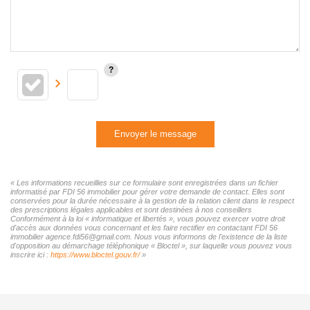
Envoyer le message
« Les informations recueillies sur ce formulaire sont enregistrées dans un fichier
informatisé par FDI 56 immobilier pour gérer votre demande de contact. Elles sont
conservées pour la durée nécessaire à la gestion de la relation client dans le respect
des prescriptions légales applicables et sont destinées à nos conseillers
Conformément à la loi « informatique et libertés », vous pouvez exercer votre droit
d'accès aux données vous concernant et les faire rectifier en contactant FDI 56
immobilier agence.fdi56@gmail.com. Nous vous informons de l'existence de la liste
d'opposition au démarchage téléphonique « Bloctel », sur laquelle vous pouvez vous
inscrire ici :
https://www.bloctel.gouv.fr/
»