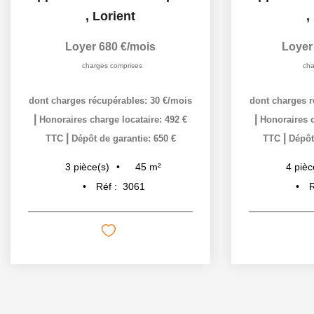
,
Lorient
,
Loyer 680 €/mois
Loyer
charges comprises
cha
dont charges récupérables: 30 €/mois
dont charges r
|
|
Honoraires charge locataire: 492 €
Honoraires c
|
|
TTC
Dépôt de garantie: 650 €
TTC
Dépôt
45
m²
3
pièce(s)
4
pièc
Réf :
3061
R