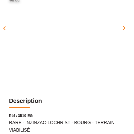
Vendu
NOTRE AGENCE
Présentation
Notre Équipe
Nos Services
Recrutement
Nos Actualités
Avis Clients Google
Avis Clients Meilleurs Agents
Description
CONTACT
EN
Réf : 3510-EG
RARE - INZINZAC-LOCHRIST - BOURG - TERRAIN
VIABILISÉ