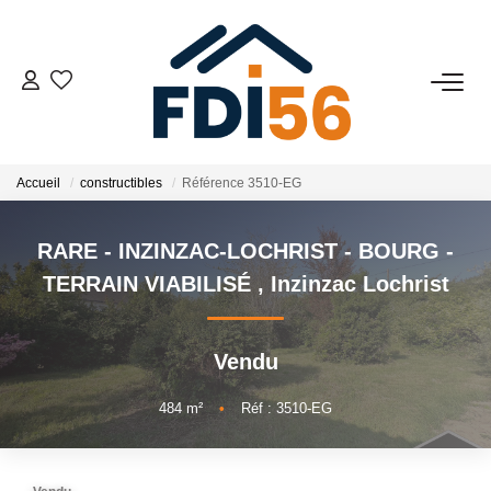
02 97 81 41 39
VENTES
Accueil
constructibles
Référence 3510-EG
Tous Nos Biens
RARE - INZINZAC-LOCHRIST - BOURG -
Prestiges
TERRAIN VIABILISÉ
,
Inzinzac Lochrist
Investisseurs
Vendu
LOCATIONS
484
m²
•
Réf : 3510-EG
ESTIMATION