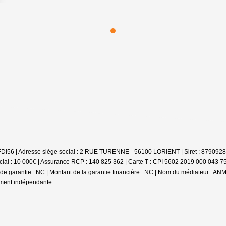
e : FDI56 | Adresse siège social : 2 RUE TURENNE - 56100 LORIENT | Siret : 879092
cial : 10 000€ | Assurance RCP : 140 825 362 |
Carte T : CPI 5602 2019 000 043 758
se de garantie : NC | Montant de la garantie financière : NC | Nom du médiateur : 
rement indépendante