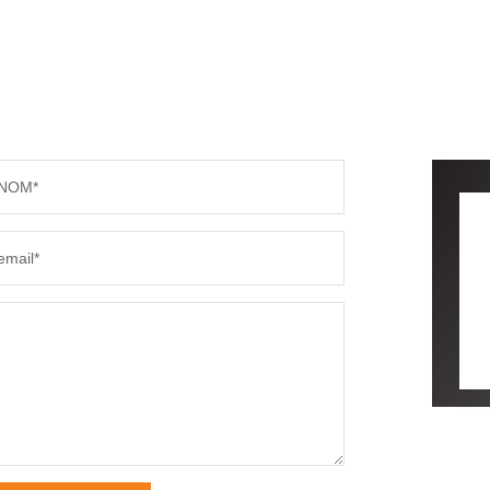
NOM*
email*