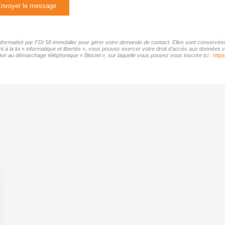
nvoyer le message
 informatisé par FDI 56 immobilier pour gérer votre demande de contact. Elles sont conservées 
 à la loi « informatique et libertés », vous pouvez exercer votre droit d'accès aux données vo
on au démarchage téléphonique « Bloctel », sur laquelle vous pouvez vous inscrire ici :
https