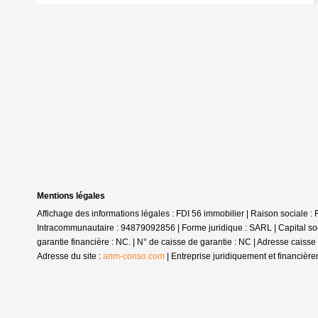
Mentions légales
Affichage des informations légales : FDI 56 immobilier | Raison social
Intracommunautaire : 94879092856 | Forme juridique : SARL | Capital so
garantie financière : NC. | N° de caisse de garantie : NC | Adresse cais
Adresse du site :
anm-conso.com
|
Entreprise juridiquement et financiè