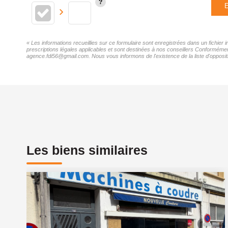
E
« Les informations recueillies sur ce formulaire sont enregistrées dans un fichier
prescriptions légales applicables et sont destinées à nos conseillers Conformément
agence.fdi56@gmail.com. Nous vous informons de l'existence de la liste d'oppositi
Les biens similaires