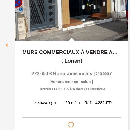
MURS COMMERCIAUX À VENDRE AU CENTRE VILLE DE LORIENT
,
Lorient
223 650 €
Honoraires inclus
|
210 000 €
|
Honoraires non inclus
Honoraires : 6,5% TTC à la charge de l'acquéreur
120
m²
Réf :
4282-FD
2
pièce(s)