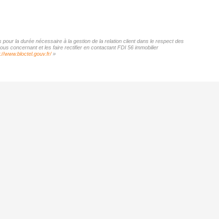
pour la durée nécessaire à la gestion de la relation client dans le respect des
us concernant et les faire rectifier en contactant FDI 56 immobilier
://www.bloctel.gouv.fr/
»