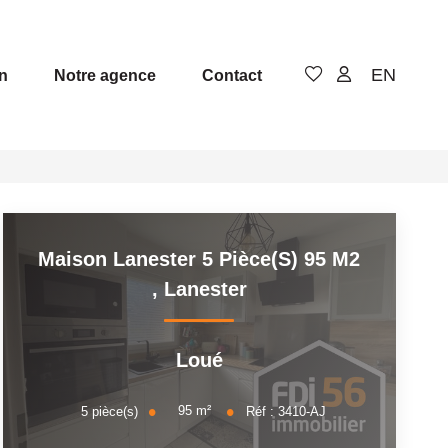
EN
n
Notre agence
Contact
Maison Lanester 5 Pièce(s) 95 M2
,
Lanester
Loué
95
m²
5
pièce(s)
Réf :
3410-AJ