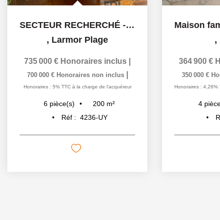
SECTEUR RECHERCHÉ - GRAND TERRAIN - CALME - À 5 MINUTES DE...
,
Larmor Plage
,
735 000 €
Honoraires inclus
|
364 900 €
H
|
700 000 €
Honoraires non inclus
350 000 €
Ho
Honoraires : 5% TTC à la charge de l'acquéreur
Honoraires : 4,26% 
200
m²
6
pièce(s)
4
pièce
Réf :
4236-UY
R