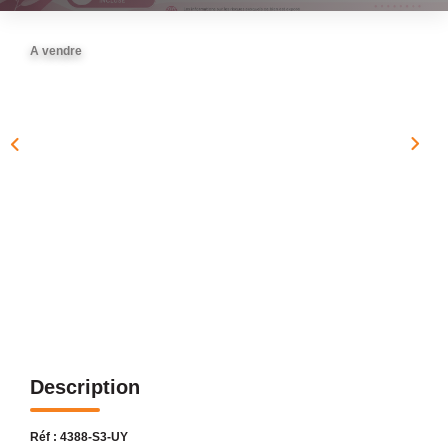
NOTRE AGENCE
A vendre
Présentation
Notre Équipe
Nos Services
Recrutement
Nos Actualités
Avis Clients Google
Avis Clients Meilleurs Agents
CONTACT
EN
Description
Réf : 4388-S3-UY