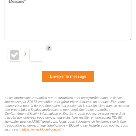
Message*
Envoyer le message
« Les informations recueillies sur ce formulaire sont enregistrées dans un fichier
informatisé par FDI 56 immobilier pour gérer votre demande de contact. Elles sont
conservées pour la durée nécessaire à la gestion de la relation client dans le respect
des prescriptions légales applicables et sont destinées à nos conseillers
Conformément à la loi « informatique et libertés », vous pouvez exercer votre droit
d'accès aux données vous concernant et les faire rectifier en contactant FDI 56
immobilier agence.fdi56@gmail.com. Nous vous informons de l'existence de la liste
d'opposition au démarchage téléphonique « Bloctel », sur laquelle vous pouvez vous
inscrire ici :
https://www.bloctel.gouv.fr/
»