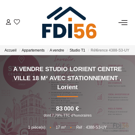
02 97 81 41 39
VENTES
Accueil
Appartements
A vendre
Studio T1
Référence 4388-S3-UY
Tous Nos Biens
A VENDRE STUDIO LORIENT CENTRE
Prestiges
VILLE 18 M² AVEC STATIONNEMENT
,
Investisseurs
Lorient
LOCATIONS
83 000 €
dont 7,79% TTC d'honoraires
ESTIMATION
1
pièce(s)
•
17
m²
•
Réf : 4388-S3-UY