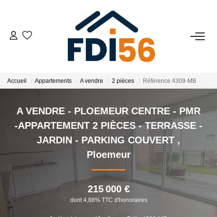
02 97 81 41 39
VENTES
Accueil
Appartements
A vendre
2 pièces
Référence 4309-MB
Tous Nos Biens
A VENDRE - PLOEMEUR CENTRE - PMR
Prestiges
-APPARTEMENT 2 PIÈCES - TERRASSE -
Investisseurs
JARDIN - PARKING COUVERT
,
Ploemeur
LOCATIONS
215 000 €
ESTIMATION
dont 4,88% TTC d'honoraires