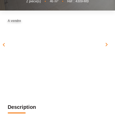
2
pièce(s)
•
46
m²
•
Réf : 4309-MB
NOTRE AGENCE
Présentation
A vendre
Notre Équipe
Nos Services
Recrutement
Nos Actualités
Avis Clients Google
Avis Clients Meilleurs Agents
CONTACT
EN
Description