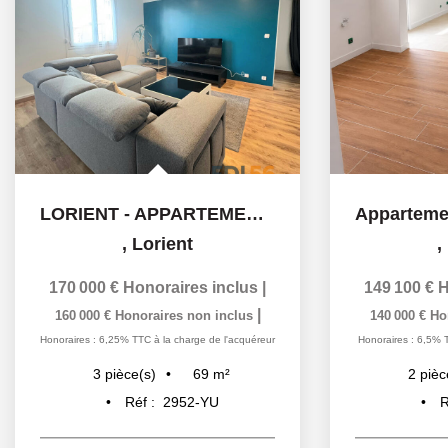
LORIENT - APPARTEMENT T3 - 68 m2 - A VENDRE
,
Lorient
,
170 000 €
Honoraires inclus
|
149 100 €
H
|
160 000 €
Honoraires non inclus
140 000 €
Ho
Honoraires : 6,25% TTC à la charge de l'acquéreur
Honoraires : 6,5% 
69
m²
3
pièce(s)
2
pièc
Réf :
2952-YU
R