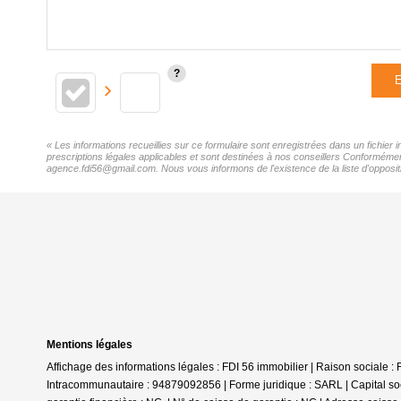
E
« Les informations recueillies sur ce formulaire sont enregistrées dans un fichier
prescriptions légales applicables et sont destinées à nos conseillers Conformément
agence.fdi56@gmail.com. Nous vous informons de l'existence de la liste d'oppositi
Mentions légales
Affichage des informations légales : FDI 56 immobilier | Raison social
Intracommunautaire : 94879092856 | Forme juridique : SARL | Capital so