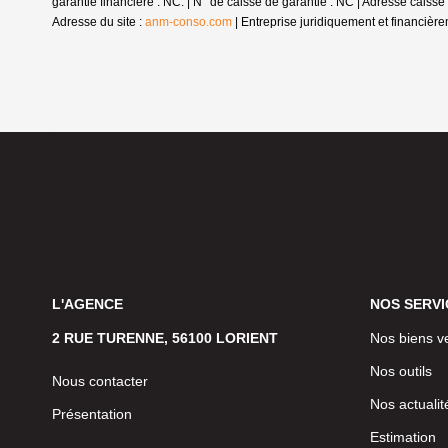
garantie financière : NC. | N° de caisse de garantie : NC | Adresse cais
Adresse du site :
anm-conso.com
|
Entreprise juridiquement et financiè
L'AGENCE
NOS SERVI
2 RUE TURENNE, 56100 LORIENT
Nos biens v
Nos outils
Nous contacter
Nos actualit
Présentation
Estimation