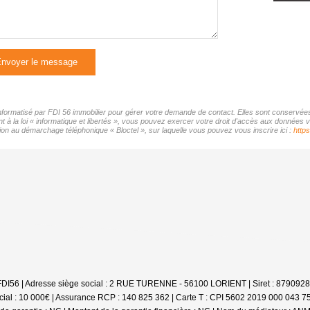
nvoyer le message
 informatisé par FDI 56 immobilier pour gérer votre demande de contact. Elles sont conservées 
 à la loi « informatique et libertés », vous pouvez exercer votre droit d'accès aux données vo
on au démarchage téléphonique « Bloctel », sur laquelle vous pouvez vous inscrire ici :
https
e : FDI56 | Adresse siège social : 2 RUE TURENNE - 56100 LORIENT | Siret : 879092
cial : 10 000€ | Assurance RCP : 140 825 362 |
Carte T : CPI 5602 2019 000 043 758