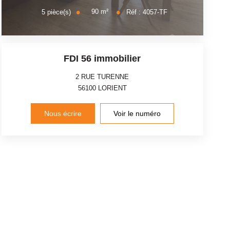
90
m²
5
pièce(s)
Réf :
4057-TF
FDI 56 immobilier
2 RUE TURENNE
56100
LORIENT
Nous écrire
Voir le numéro