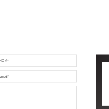
NOM*
email*