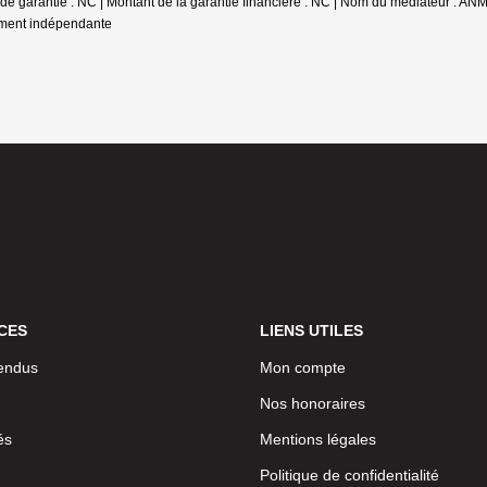
se de garantie : NC | Montant de la garantie financière : NC | Nom du médiateur : 
rement indépendante
CES
LIENS UTILES
endus
Mon compte
Nos honoraires
és
Mentions légales
Politique de confidentialité