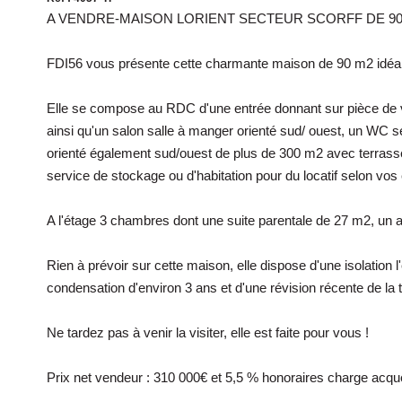
A VENDRE-MAISON LORIENT SECTEUR SCORFF DE 90 
FDI56 vous présente cette charmante maison de 90 m2 idéale
Elle se compose au RDC d'une entrée donnant sur pièce de v
ainsi qu'un salon salle à manger orienté sud/ ouest, un WC s
orienté également sud/ouest de plus de 300 m2 avec terrasse
service de stockage ou d'habitation pour du locatif selon vos
A l'étage 3 chambres dont une suite parentale de 27 m2, u
Rien à prévoir sur cette maison, elle dispose d'une isolation 
condensation d'environ 3 ans et d'une révision récente de la t
Ne tardez pas à venir la visiter, elle est faite pour vous !
Prix net vendeur : 310 000€ et 5,5 % honoraires charge acqu