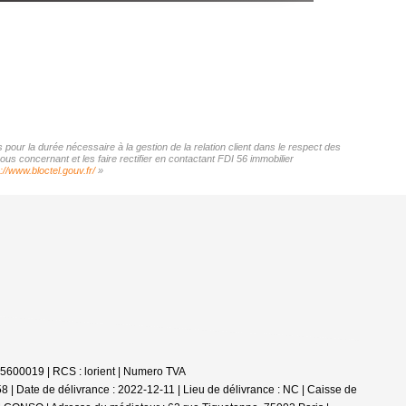
pour la durée nécessaire à la gestion de la relation client dans le respect des
us concernant et les faire rectifier en contactant FDI 56 immobilier
://www.bloctel.gouv.fr/
»
85600019 | RCS : lorient | Numero TVA
 | Date de délivrance : 2022-12-11 | Lieu de délivrance : NC | Caisse de