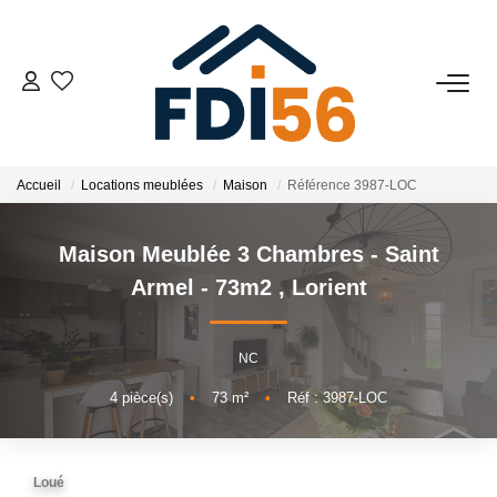
02 97 81 41 39
VENTES
Accueil
Locations meublées
Maison
Référence 3987-LOC
Tous Nos Biens
Maison Meublée 3 Chambres - Saint
Prestiges
Armel - 73m2
,
Lorient
Investisseurs
NC
LOCATIONS
4
pièce(s)
•
73
m²
•
Réf : 3987-LOC
ESTIMATION
Loué