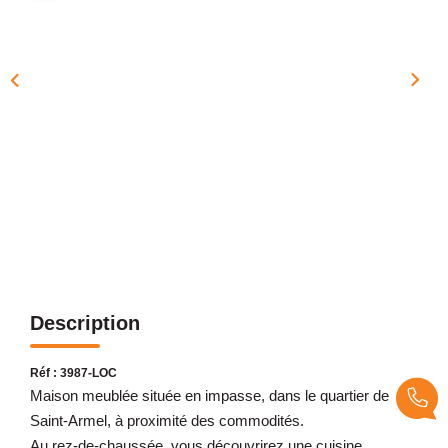
NOTRE AGENCE
Présentation
Notre Équipe
Nos Services
Recrutement
Nos Actualités
Avis Clients Google
Avis Clients Meilleurs Agents
Description
CONTACT
Réf : 3987-LOC
EN
Maison meublée située en impasse, dans le quartier de
Saint-Armel, à proximité des commodités.
Au rez-de-chaussée, vous découvrirez une cuisine