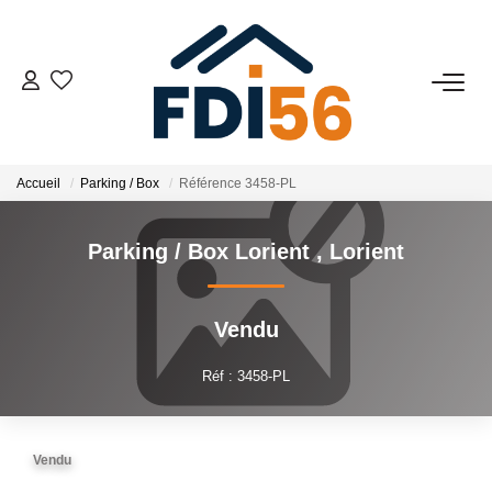
02 97 81 41 39
VENTES
Accueil
Parking / Box
Référence 3458-PL
Tous Nos Biens
Parking / Box Lorient
,
Lorient
Prestiges
Investisseurs
Vendu
Réf : 3458-PL
LOCATIONS
ESTIMATION
Vendu