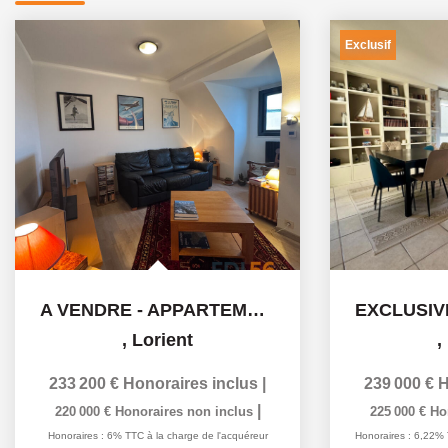
Exclusif
A VENDRE - APPARTEMENT LUMINEUX - 3 PIÈCES 65 m2
,
Lorient
,
233 200 €
Honoraires inclus
|
239 000 €
H
|
220 000 €
Honoraires non inclus
225 000 €
Ho
Honoraires : 6% TTC à la charge de l'acquéreur
Honoraires : 6,22% 