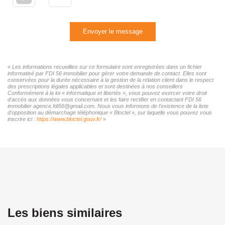
Envoyer le message
« Les informations recueillies sur ce formulaire sont enregistrées dans un fichier
informatisé par FDI 56 immobilier pour gérer votre demande de contact. Elles sont
conservées pour la durée nécessaire à la gestion de la relation client dans le respect
des prescriptions légales applicables et sont destinées à nos conseillers
Conformément à la loi « informatique et libertés », vous pouvez exercer votre droit
d'accès aux données vous concernant et les faire rectifier en contactant FDI 56
immobilier agence.fdi56@gmail.com. Nous vous informons de l'existence de la liste
d'opposition au démarchage téléphonique « Bloctel », sur laquelle vous pouvez vous
inscrire ici :
https://www.bloctel.gouv.fr/
»
Les biens similaires