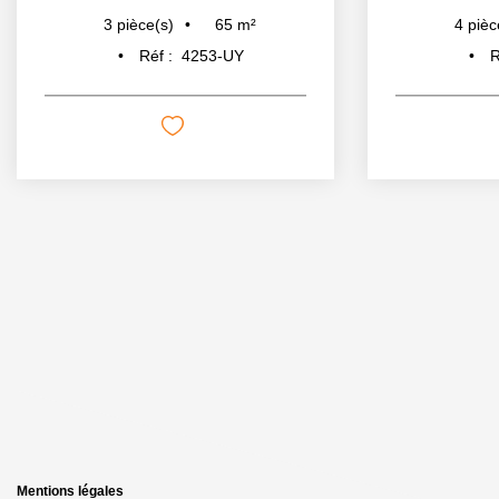
65
m²
3
pièce(s)
4
pièc
Réf :
4253-UY
R
Mentions légales