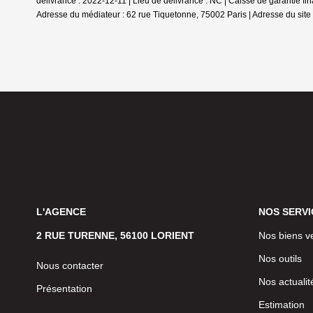
délivrance : 2022-12-11 | Lieu de délivrance : NC | Caisse de garantie fi
Adresse du médiateur : 62 rue Tiquetonne, 75002 Paris | Adresse du site
L'AGENCE
NOS SERVI
2 RUE TURENNE, 56100 LORIENT
Nos biens v
Nos outils
Nous contacter
Nos actualit
Présentation
Estimation