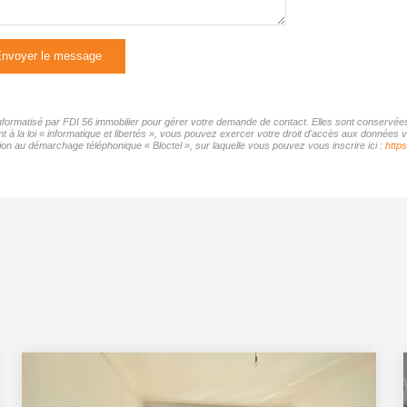
nvoyer le message
 informatisé par FDI 56 immobilier pour gérer votre demande de contact. Elles sont conservées 
 à la loi « informatique et libertés », vous pouvez exercer votre droit d'accès aux données vo
on au démarchage téléphonique « Bloctel », sur laquelle vous pouvez vous inscrire ici :
https