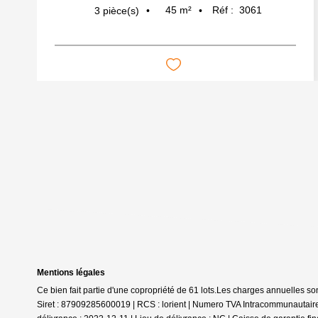
45
m²
Réf :
3061
3
pièce(s)
Mentions légales
Ce bien fait partie d'une copropriété de 61 lots.Les charges annuelles so
Siret : 87909285600019 | RCS : lorient | Numero TVA Intracommunautaire