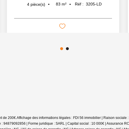
83
m²
Réf :
3205-LD
4
pièce(s)
nt de 200€.
Affichage des informations légales : FDI 56 immobilier | Raison socia
 : 94879092856 | Forme juridique : SARL | Capital social : 10 000€ | Assurance R