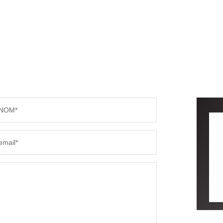
NOM*
email*