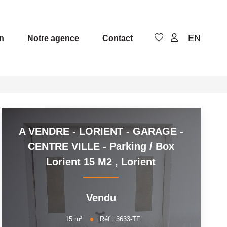
EN
n
Notre agence
Contact
A VENDRE - LORIENT - GARAGE -
CENTRE VILLE - Parking / Box
Lorient 15 M2
,
Lorient
Vendu
15
m²
Réf :
3633-TF