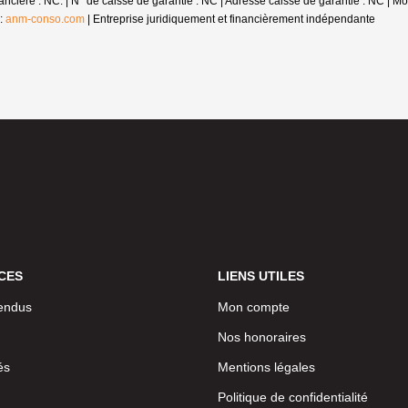
nancière : NC. | N° de caisse de garantie : NC | Adresse caisse de garantie : NC |
 :
anm-conso.com
|
Entreprise juridiquement et financièrement indépendante
CES
LIENS UTILES
endus
Mon compte
Nos honoraires
és
Mentions légales
Politique de confidentialité