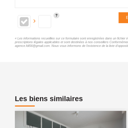
E
« Les informations recueillies sur ce formulaire sont enregistrées dans un fichier
prescriptions légales applicables et sont destinées à nos conseillers Conformément
agence.fdi56@gmail.com. Nous vous informons de l'existence de la liste d'oppositi
Les biens similaires