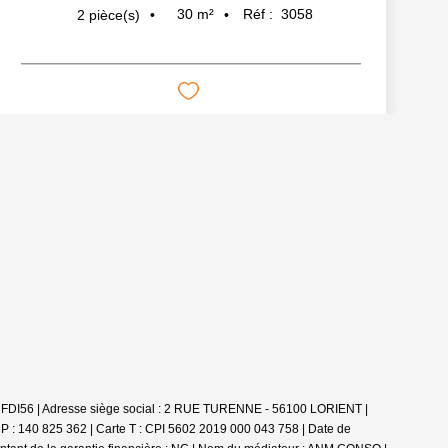
30
m²
Réf :
3058
2
pièce(s)
le : FDI56 | Adresse siège social : 2 RUE TURENNE - 56100 LORIENT |
CP : 140 825 362 |
Carte T : CPI 5602 2019 000 043 758 | Date de