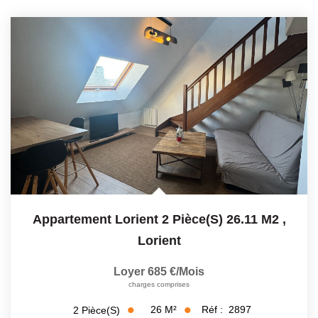
Appartement Lorient 2 Pièce(s) 26.11 M2
,
Lorient
Loyer 685 €/mois
charges comprises
26
M²
Réf :
2897
2
Pièce(s)