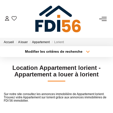
02 97 81 41 39
VENTES
Accueil
A louer
Appartement
Lorient
Modifier les critères de recherche
Tous Nos Biens
Type de transaction
Localisation
Acheter
Localisation
Prestiges
Location Appartement lorient -
Type de bien
Investisseurs
Surface min
Sélectionnez...
Appartement a louer à lorient
Plus de critères
Budget max
LOCATIONS
Sur notre site consultez les annonces immobilière de Appartement lorient.
Trouvez votre Appartement sur lorient grâce aux annonces immobilières de
Créer une alerte
FDI 56 immobilier.
ESTIMATION