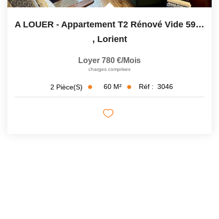
A LOUER - Appartement T2 Rénové Vide 59m2 - Cave
,
Lorient
Loyer 780 €/mois
charges comprises
60
M²
Réf :
3046
2
Pièce(s)