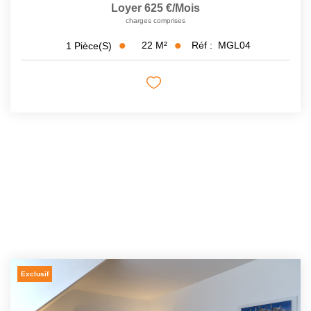
Loyer 625 €/mois
charges comprises
22
M²
Réf :
MGL04
1
Pièce(s)
Exclusif