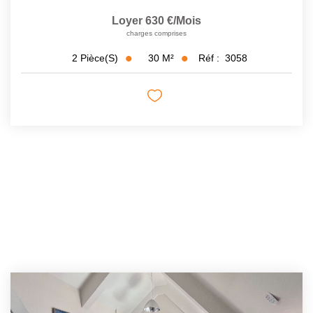
Loyer 630 €/mois
charges comprises
30
M²
Réf :
3058
2
Pièce(s)