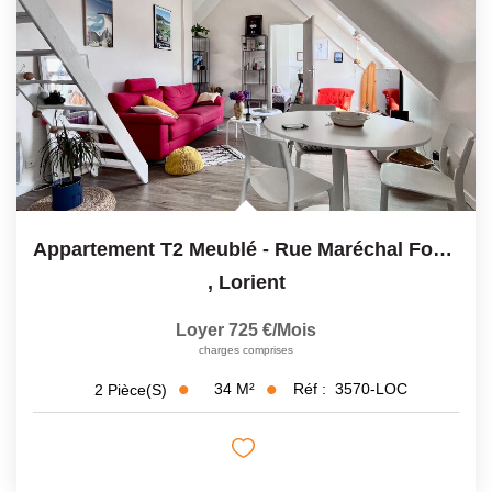
Appartement T2 Meublé - Rue Maréchal Foch - 33m2
,
Lorient
Loyer 725 €/mois
charges comprises
34
M²
Réf :
3570-LOC
2
Pièce(s)