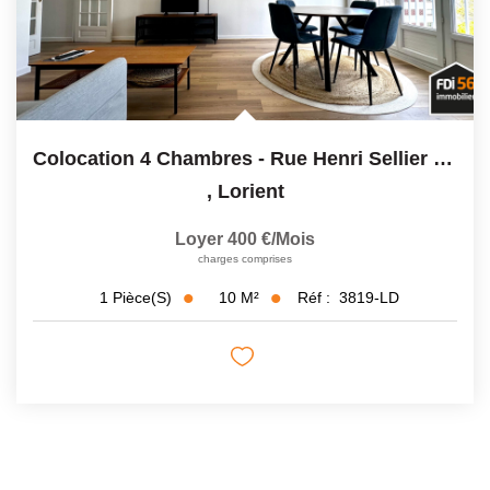
Colocation 4 Chambres - Rue Henri Sellier - 95m2
,
Lorient
Loyer 400 €/mois
charges comprises
10
M²
Réf :
3819-LD
1
Pièce(s)