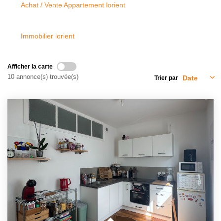
Achat / Vente Appartement lorient
NOTRE AGENCE
Présentation
Immobilier lorient
Notre Équipe
Nos Services
Afficher la carte
10 annonce(s) trouvée(s)
Trier par
Recrutement
Nos Actualités
Avis Clients Google
Avis Clients Meilleurs Agents
CONTACT
EN