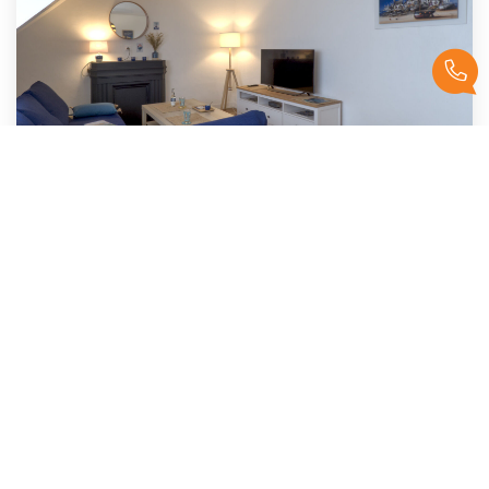
Appartement T3 Meublé - Rue Bayard - 65m2
,
Lorient
Loyer 900 €/mois
charges comprises
66
M²
Réf :
3881-LD
3
Pièce(s)