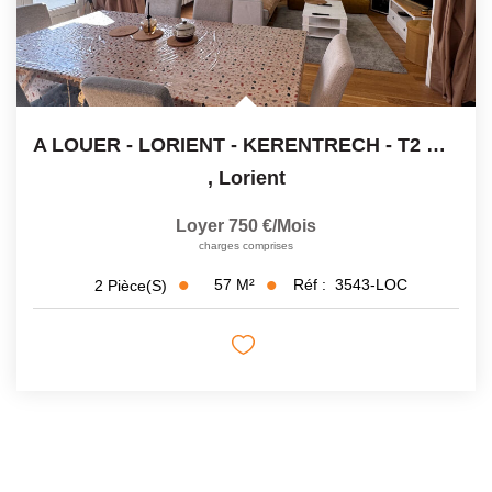
A LOUER - LORIENT - KERENTRECH - T2 Meublé - BALCON - CAVE
,
Lorient
Loyer 750 €/mois
charges comprises
57
M²
Réf :
3543-LOC
2
Pièce(s)