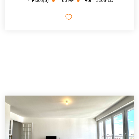
83
M²
Réf :
3205-LD
4
Pièce(s)