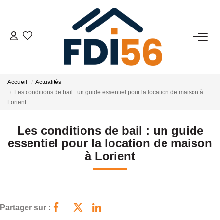
02 97 81 41 39
VENTES
Accueil
Actualités
Les conditions de bail : un guide essentiel pour la location de maison à
Tous Nos Biens
Lorient
Prestiges
Les conditions de bail : un guide
Investisseurs
essentiel pour la location de maison
à Lorient
LOCATIONS
ESTIMATION
Partager sur :