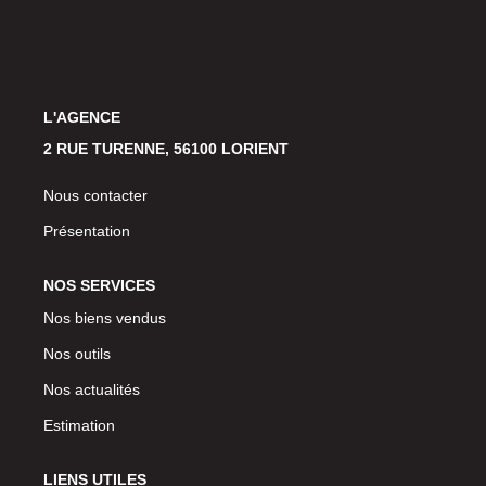
NOTRE AGENCE
Présentation
Notre Équipe
L'AGENCE
Nos Services
2 RUE TURENNE, 56100 LORIENT
Recrutement
Nous contacter
Nos Actualités
Présentation
Avis Clients Google
NOS SERVICES
Avis Clients Meilleurs Agents
Nos biens vendus
Nos outils
CONTACT
Nos actualités
EN
Estimation
LIENS UTILES