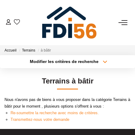
02 97 81 41 39
VENTES
Accueil
Terrains
à bâtir
Modifier les critères de recherche
Tous Nos Biens
Type de transaction
Localisation
Acheter
Localisation
Prestiges
Terrains à bâtir
Type de bien
Investisseurs
Surface min
Sélectionnez...
Nous n'avons pas de biens à vous proposer dans la catégorie Terrains à
Plus de critères
Budget max
LOCATIONS
bâtir pour le moment , plusieurs options s'offrent à vous :
Re-soumettre la recherche avec moins de critères.
Créer une alerte
Transmettez-nous votre demande
ESTIMATION