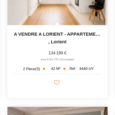
A VENDRE A LORIENT - APPARTEMENT 2 PIECES - 42 M²
,
Lorient
134 190 €
dont 6,5% TTC d'honoraires
42
M²
Réf :
4440-UY
2
Pièce(s)