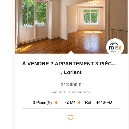
À VENDRE ? APPARTEMENT 3 PIÈCES DE 72 M² ? LORIENT ? CAVE
,
Lorient
213 000 €
dont 6,5% TTC d'honoraires
72
M²
Réf :
4448-FD
3
Pièce(s)