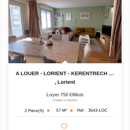
A LOUER - LORIENT - KERENTRECH - T2 Meublé - BALCON - CAVE
,
Lorient
Loyer 750 €/mois
charges comprises
57
M²
Réf :
3543-LOC
2
Pièce(s)