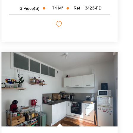
74
M²
Réf :
3423-FD
3
Pièce(s)