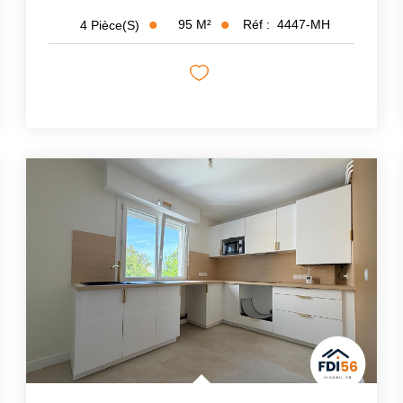
95
M²
Réf :
4447-MH
4
Pièce(s)