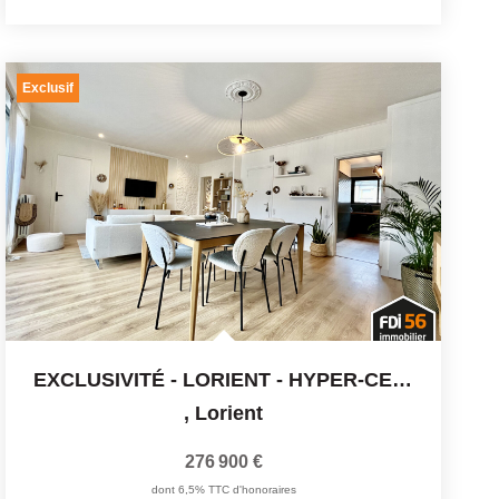
Exclusif
EXCLUSIVITÉ - LORIENT - HYPER-CENTRE - COUP DE COEUR
,
Lorient
276 900 €
dont 6,5% TTC d'honoraires