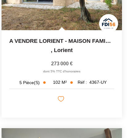
A VENDRE LORIENT - MAISON FAMILIALE 4 CHAMBRES - JARDIN -...
,
Lorient
273 000 €
dont 5% TTC d'honoraires
102
M²
Réf :
4367-UY
5
Pièce(s)