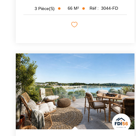
66
M²
Réf :
3044-FD
3
Pièce(s)