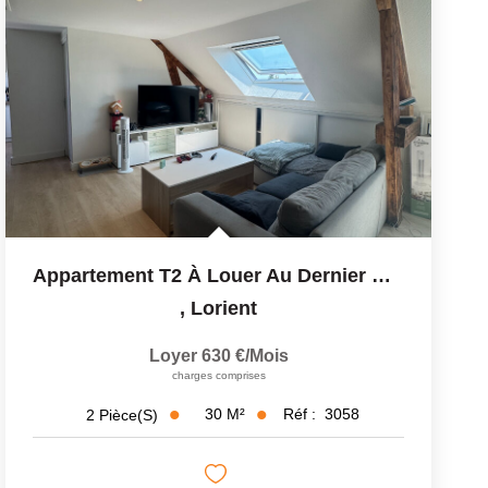
Appartement T2 À Louer Au Dernier Étage À Lorient - Réf 3058
,
Lorient
Loyer 630 €/mois
charges comprises
30
M²
Réf :
3058
2
Pièce(s)