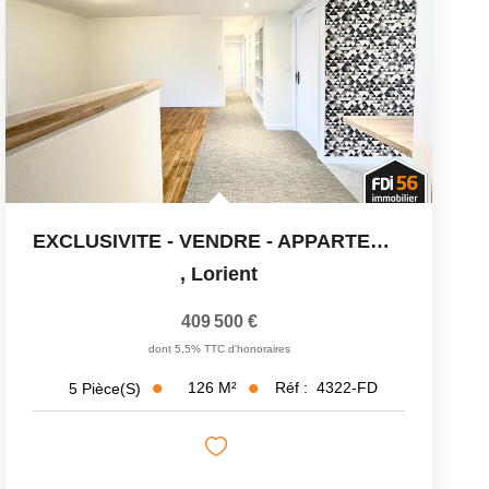
EXCLUSIVITE - VENDRE - APPARTEMENT T5 DE STANDING - 4...
,
Lorient
409 500 €
dont 5,5% TTC d'honoraires
126
M²
Réf :
4322-FD
5
Pièce(s)