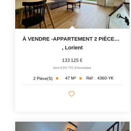
À VENDRE -APPARTEMENT 2 PIÈCES DE 47 M² -BALCON - VUE...
,
Lorient
133 125 €
dont 6,5% TTC d'honoraires
47
M²
Réf :
4360-YK
2
Pièce(s)