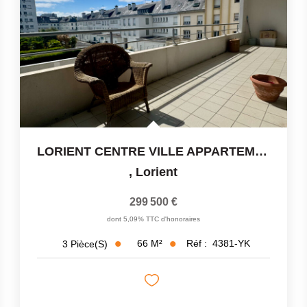
LORIENT CENTRE VILLE APPARTEMENT 3 PIÈCES 66 M2 A VENDRE -...
,
Lorient
299 500 €
dont 5,09% TTC d'honoraires
66
M²
Réf :
4381-YK
3
Pièce(s)