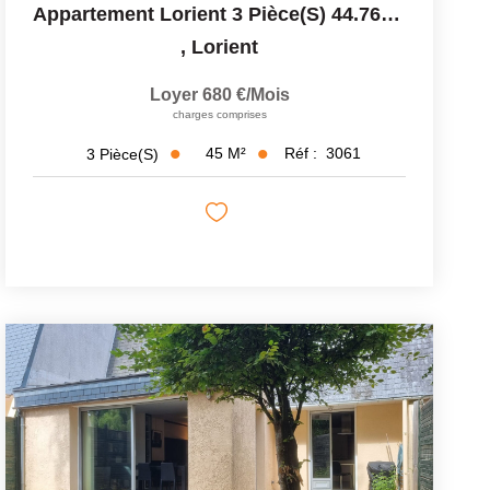
Appartement Lorient 3 Pièce(s) 44.76 M2 Avec Terrasse - Rue...
,
Lorient
Loyer 680 €/mois
charges comprises
45
M²
Réf :
3061
3
Pièce(s)