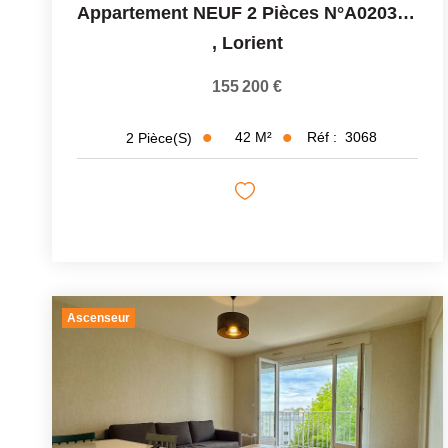
Appartement NEUF 2 Pièces N°A0203 - 42 M² - 1155 200€ ...
,
Lorient
155 200 €
42
M²
Réf :
3068
2
Pièce(s)
Ascenseur