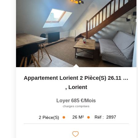
Appartement Lorient 2 Pièce(s) 26.11 M2
,
Lorient
Loyer 685 €/mois
charges comprises
26
M²
Réf :
2897
2
Pièce(s)