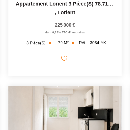
Appartement Lorient 3 Pièce(s) 78.71 M2
,
Lorient
225 000 €
dont 6,13% TTC d'honoraires
79
M²
Réf :
3064-YK
3
Pièce(s)